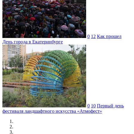
0
12
Как прошел
День города в Екатеринбурге
0
10
Первый день
фестиваля ландшафтного искусства «Атмофест»