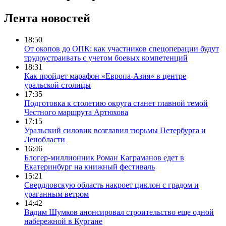
Лента новостей
18:50
От окопов до ОПК: как участников спецоперации будут
трудоустраивать с учетом боевых компетенций
18:31
Как пройдет марафон «Европа-Азия» в центре
уральской столицы
17:35
Подготовка к столетию округа станет главной темой
Честного маршрута Артюхова
17:15
Уральский силовик возглавил тюрьмы Петербурга и
Ленобласти
16:46
Блогер-миллионник Роман Каграманов едет в
Екатеринбург на книжный фестиваль
15:21
Свердловскую область накроет циклон с градом и
ураганным ветром
14:42
Вадим Шумков анонсировал строительство еще одной
набережной в Кургане