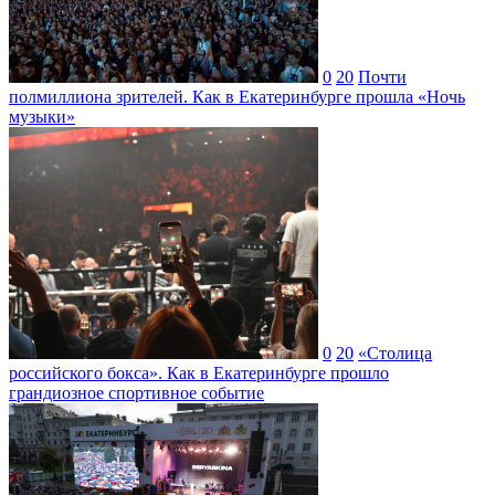
0
20
Почти
полмиллиона зрителей. Как в Екатеринбурге прошла «Ночь
музыки»
0
20
«Столица
российского бокса». Как в Екатеринбурге прошло
грандиозное спортивное событие