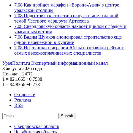
7.08
Как пройдет марафон «Европа-Азия» в центре
уральской столицы
7.08
Подготовка к столетию округа станет главной
темой Честного маршрута Артюхова
7.08
Свердловскую область накроет циклон с градом и
ураганным ветром
7.08
Вадим Шумков анонсировал строительство еще
одной набережной в Кургане
7.08
Нефтяники и аграрии Югры возглавили рейтинг
самых высокооплачиваемых специалистов
УралПолит.ru
Экспертный информационный канал
8 августа 2026 года
Погода:
+24°С
1
=
82.1665
+0.7588
1
=
94.8366
+0.7781
О проекте
Реклама
RSS
Submit
Свердловская область
Челябинская область