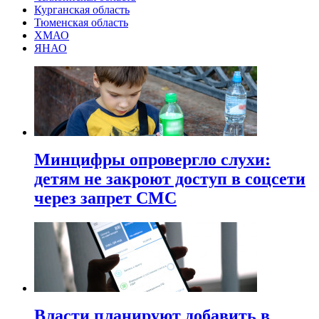
Курганская область
Тюменская область
ХМАО
ЯНАО
Минцифры опровергло слухи:
детям не закроют доступ в соцсети
через запрет СМС
Власти планируют добавить в