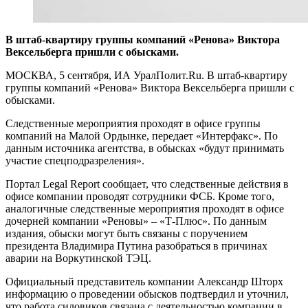
В штаб-квартиру группы компаний «Ренова» Виктора
Вексельберга пришли с обысками.
МОСКВА, 5 сентября, ИА УралПолит.Ru. В штаб-квартиру
группы компаний «Ренова» Виктора Вексельберга пришли с
обысками.
Следственные мероприятия проходят в офисе группы
компаний на Малой Ордынке, передает «Интерфакс». По
данным источника агентства, в обысках «будут принимать
участие спецподразреления».
Портал Legal Report сообщает, что следственные действия в
офисе компании проводят сотрудники ФСБ. Кроме того,
аналогичные следственные мероприятия проходят в офисе
дочерней компании «Реновы» – «Т-Плюс». По данным
издания, обыски могут быть связаны с поручением
президента Владимира Путина разобраться в причинах
аварии на Воркутинской ТЭЦ.
Официальный представитель компании Александр Шторх
информацию о проведении обысков подтвердил и уточнил,
что работа силовиков связана с деятельностью компании в