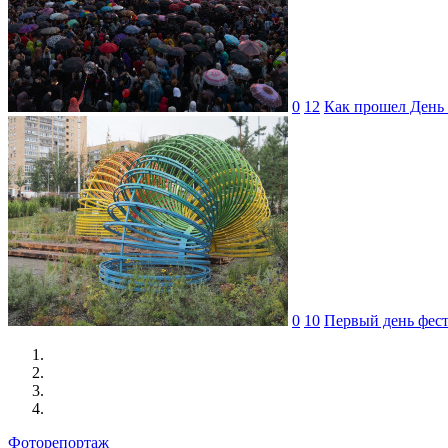
0
12
Как прошел День 
0
10
Первый день фес
Фоторепортаж