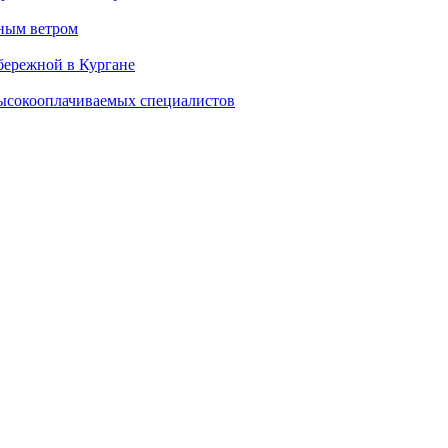
нным ветром
бережной в Кургане
ысокооплачиваемых специалистов