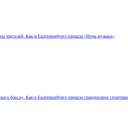
а зрителей. Как в Екатеринбурге прошла «Ночь музыки»
кого бокса». Как в Екатеринбурге прошло грандиозное спортив