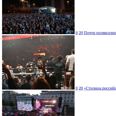
0
20
Почти полмиллион
0
20
«Столица российс