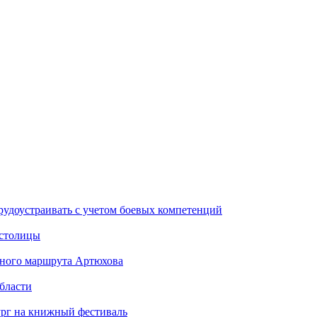
рудоустраивать с учетом боевых компетенций
 столицы
стного маршрута Артюхова
бласти
ург на книжный фестиваль