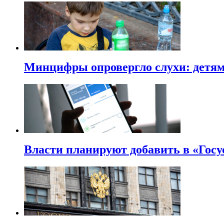
Минцифры опровергло слухи: детям 
Власти планируют добавить в «Госу