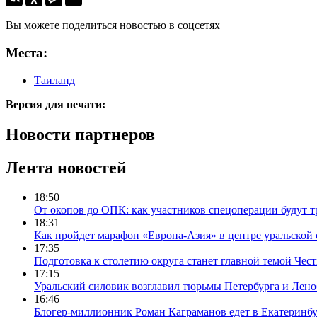
Вы можете поделиться новостью в соцсетях
Места:
Таиланд
Версия для печати:
Новости партнеров
Лента новостей
18:50
От окопов до ОПК: как участников спецоперации будут т
18:31
Как пройдет марафон «Европа-Азия» в центре уральской
17:35
Подготовка к столетию округа станет главной темой Че
17:15
Уральский силовик возглавил тюрьмы Петербурга и Лено
16:46
Блогер-миллионник Роман Каграманов едет в Екатеринб