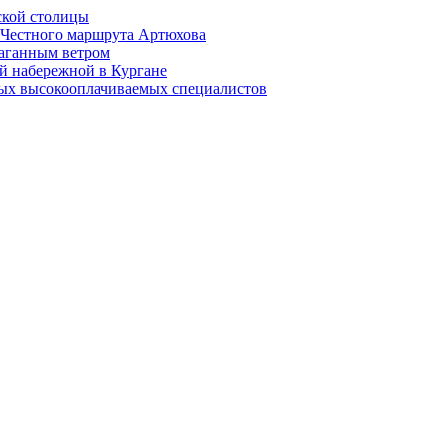
ской столицы
й Честного маршрута Артюхова
раганным ветром
й набережной в Кургане
мых высокооплачиваемых специалистов