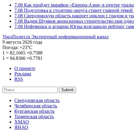
7.08
Как пройдет марафон «Европа-Азия» в центре ураль
7.08
Подготовка к столетию округа станет главной темо
7.08
Свердловскую область накроет циклон с градом и у
7.08
Вадим Шумков анонсировал строительство еще одно
7.08
Нефтяники и аграрии Югры возглавили рейтинг са
УралПолит.ru
Экспертный информационный канал
9 августа 2026 года
Погода:
+23°С
1
=
82.1665
+0.7588
1
=
94.8366
+0.7781
О проекте
Реклама
RSS
Submit
Свердловская область
Челябинская область
Курганская область
Тюменская область
ХМАО
ЯНАО