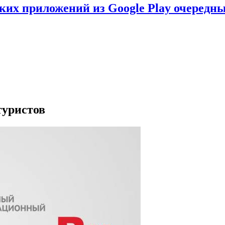
ских приложений из Google Play очеред
туристов