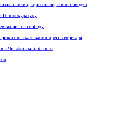
казал о ликвидации последствий паводка
в Генпрокуратуру
ев вышел на свободу
а резких высказываний пресс-секретаря
она Челябинской области
зов