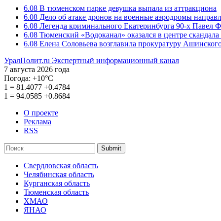
6.08
В тюменском парке девушка выпала из аттракциона
6.08
Дело об атаке дронов на военные аэродромы направ
6.08
Легенда криминального Екатеринбурга 90-х Павел Ф
6.08
Тюменский «Водоканал» оказался в центре скандала 
6.08
Елена Соловьева возглавила прокуратуру Ашинского
УралПолит.ru
Экспертный информационный канал
7 августа 2026 года
Погода:
+10°С
1
=
81.4077
+0.4784
1
=
94.0585
+0.8684
О проекте
Реклама
RSS
Submit
Свердловская область
Челябинская область
Курганская область
Тюменская область
ХМАО
ЯНАО