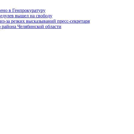
лено в Генпрокуратуру
едулев вышел на свободу
из-за резких высказываний пресс-секретаря
 района Челябинской области