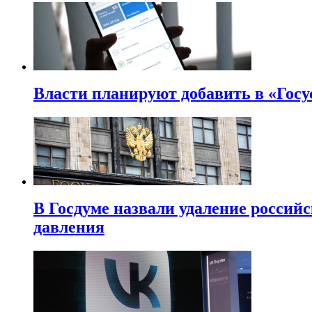
Власти планируют добавить в «Госу
В Госдуме назвали удаление россий
давления