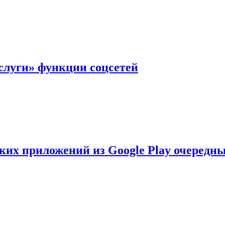
слуги» функции соцсетей
ских приложений из Google Play очеред