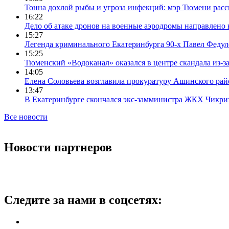
Тонна дохлой рыбы и угроза инфекций: мэр Тюмени расс
16:22
Дело об атаке дронов на военные аэродромы направлено 
15:27
Легенда криминального Екатеринбурга 90-х Павел Федул
15:25
Тюменский «Водоканал» оказался в центре скандала из-з
14:05
Елена Соловьева возглавила прокуратуру Ашинского рай
13:47
В Екатеринбурге скончался экс-замминистра ЖКХ Чикри
Все новости
Новости партнеров
Следите за нами в соцсетях: