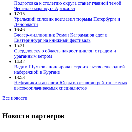
Подготовка к столетию округа станет главной темой
Честного маршрута Артюхова
17:15
Уральский силовик возглавил тюрьмы Петербурга и
Ленобласти
16:46
Блогер-миллионник Роман Каграманов едет в
Екатеринбург на книжный фестиваль
15:21
Свердловскую область накроет циклон с градом и
ураганным ветром
14:42
Вадим Шумков анонсировал строительство еще одной
набережной в Кургане
13:53
Нефтяники и аграрии Югры возглавили рейтинг самых
высокооплачиваемых специалистов
Все новости
Новости партнеров