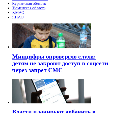
Курганская область
Тюменская область
ХМАО
ЯНАО
Минцифры опровергло слухи:
детям не закроют доступ в соцсети
через запрет СМС
Власти планируют добавить в