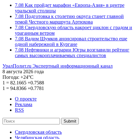
7.08
Как пройдет марафон «Европа-Азия» в центре
уральской столицы
7.08
Подготовка к столетию округа станет главной
темой Честного маршрута Артюхова
7.08
Свердловскую область накроет циклон с градом и
ураганным ветром
7.08
Вадим Шумков анонсировал строительство еще
одной набережной в Кургане
7.08
Нефтяники и аграрии Югры возглавили рейтинг
самых высокооплачиваемых специалистов
УралПолит.ru
Экспертный информационный канал
8 августа 2026 года
Погода:
+24°С
1
=
82.1665
+0.7588
1
=
94.8366
+0.7781
О проекте
Реклама
RSS
Submit
Свердловская область
Челябинская область