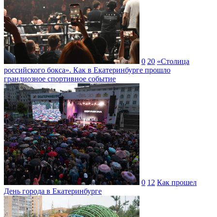
0
20
«Столица
российского бокса». Как в Екатеринбурге прошло
грандиозное спортивное событие
0
12
Как прошел
День города в Екатеринбурге