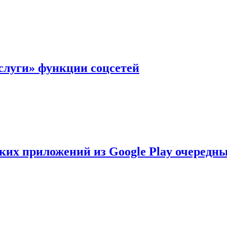
слуги» функции соцсетей
ских приложений из Google Play очеред