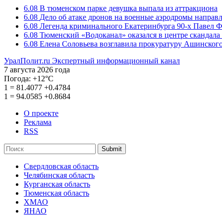
6.08
В тюменском парке девушка выпала из аттракциона
6.08
Дело об атаке дронов на военные аэродромы направ
6.08
Легенда криминального Екатеринбурга 90-х Павел Ф
6.08
Тюменский «Водоканал» оказался в центре скандала 
6.08
Елена Соловьева возглавила прокуратуру Ашинского
УралПолит.ru
Экспертный информационный канал
7 августа 2026 года
Погода:
+12°С
1
=
81.4077
+0.4784
1
=
94.0585
+0.8684
О проекте
Реклама
RSS
Submit
Свердловская область
Челябинская область
Курганская область
Тюменская область
ХМАО
ЯНАО