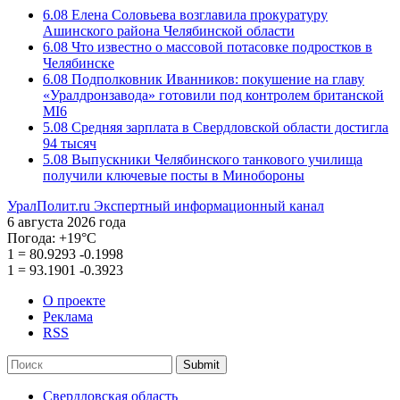
6.08
Елена Соловьева возглавила прокуратуру
Ашинского района Челябинской области
6.08
Что известно о массовой потасовке подростков в
Челябинске
6.08
Подполковник Иванников: покушение на главу
«Уралдронзавода» готовили под контролем британской
MI6
5.08
Средняя зарплата в Свердловской области достигла
94 тысяч
5.08
Выпускники Челябинского танкового училища
получили ключевые посты в Минобороны
УралПолит.ru
Экспертный информационный канал
6 августа 2026 года
Погода:
+19°С
1
=
80.9293
-0.1998
1
=
93.1901
-0.3923
О проекте
Реклама
RSS
Submit
Свердловская область