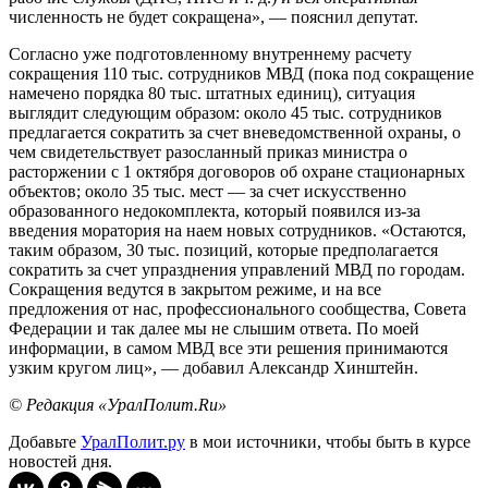
численность не будет сокращена», — пояснил депутат.
Согласно уже подготовленному внутреннему расчету
сокращения 110 тыс. сотрудников МВД (пока под сокращение
намечено порядка 80 тыс. штатных единиц), ситуация
выглядит следующим образом: около 45 тыс. сотрудников
предлагается сократить за счет вневедомственной охраны, о
чем свидетельствует разосланный приказ министра о
расторжении с 1 октября договоров об охране стационарных
объектов; около 35 тыс. мест — за счет искусственно
образованного недокомплекта, который появился из-за
введения моратория на наем новых сотрудников. «Остаются,
таким образом, 30 тыс. позиций, которые предполагается
сократить за счет упразднения управлений МВД по городам.
Сокращения ведутся в закрытом режиме, и на все
предложения от нас, профессионального сообщества, Совета
Федерации и так далее мы не слышим ответа. По моей
информации, в самом МВД все эти решения принимаются
узким кругом лиц», — добавил Александр Хинштейн.
© Редакция «УралПолит.Ru»
Добавьте
УралПолит.ру
в мои источники, чтобы быть в курсе
новостей дня.