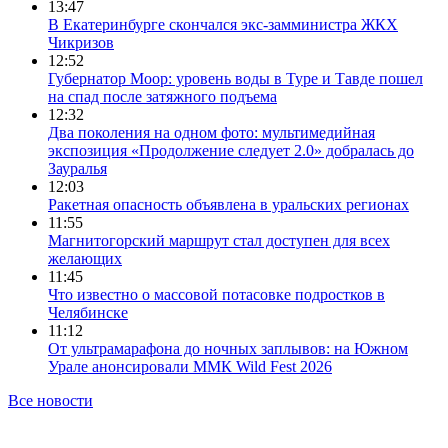
13:47
В Екатеринбурге скончался экс-замминистра ЖКХ
Чикризов
12:52
Губернатор Моор: уровень воды в Туре и Тавде пошел
на спад после затяжного подъема
12:32
Два поколения на одном фото: мультимедийная
экспозиция «Продолжение следует 2.0» добралась до
Зауралья
12:03
Ракетная опасность объявлена в уральских регионах
11:55
Магнитогорский маршрут стал доступен для всех
желающих
11:45
Что известно о массовой потасовке подростков в
Челябинске
11:12
От ультрамарафона до ночных заплывов: на Южном
Урале анонсировали ММК Wild Fest 2026
Все новости