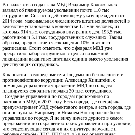
В начале этого года глава МВД Владимир Колокольцев
заявлял об планируемом увольнении почти 110 тыс.
сотрудников. Согласно действующему указу президента от
2014 года, максимальная численность штатных должностей в
ведомстве установлена в количестве 1,1 млн человек, из
которых 914 тыс. сотрудников внутренних дел, 193,5 тыс.
работников и 5,1 тыс. государственных служащих. Таким
образом, предполагается сокращение 10% штатного
расписания. Стоит отметить, что с февраля МВД уже
прекратило набор сотрудников с целью возможной
ликвидации вакантных штатных единиц вместо увольнения
действующих сотрудников.
Как пояснил зампредкомитета Госдумы по безопасности и
противодействию коррупции Александр Хинштейн, с
помощью упразднения управлений МВД по городам
планируется сократить порядка 30 тыс. сотрудников.
«Создание управлений по городам происходило по
настоянию МВД в 2007 году. Есть города, где специфика
предусматривает УВД субъектового центра, а есть города, где
они не нужны. Например, в Нижнем Новгороде не было
управления по городу. Я не вижу ничего дурного в самом
предложении по сокращению таких управлений при условии,
что существующие сегодня в их структуре наружные и
рабочие службы (ДПС, ППС и т. д.) и вся оперативная