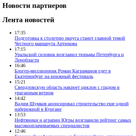
Новости партнеров
Лента новостей
17:35
Подготовка к столетию округа станет главной темой
Честного маршрута Артюхова
17:15
Уральский силовик возглавил тюрьмы Петербурга и
Ленобласти
16:46
Блогер-миллионник Роман Каграманов едет в
Екатеринбург на книжный фестиваль
15:21
Свердловскую область накроет циклон с градом и
ураганным ветром
14:42
Вадим Шумков анонсировал строительство еще одной
набережной в Кургане
13:53
Нефтяники и аграрии Югры возглавили рейтинг самых
высокооплачиваемых специалистов
12:46