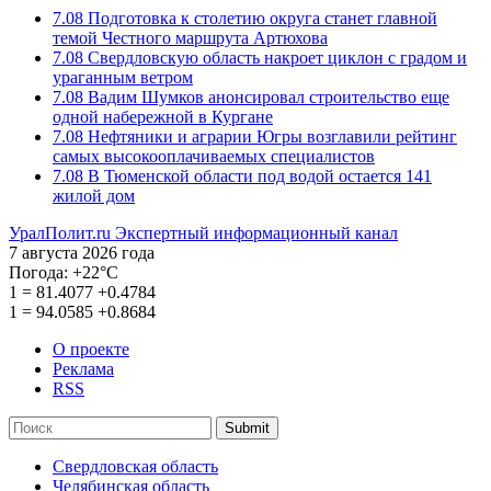
7.08
Подготовка к столетию округа станет главной
темой Честного маршрута Артюхова
7.08
Свердловскую область накроет циклон с градом и
ураганным ветром
7.08
Вадим Шумков анонсировал строительство еще
одной набережной в Кургане
7.08
Нефтяники и аграрии Югры возглавили рейтинг
самых высокооплачиваемых специалистов
7.08
В Тюменской области под водой остается 141
жилой дом
УралПолит.ru
Экспертный информационный канал
7 августа 2026 года
Погода:
+22°С
1
=
81.4077
+0.4784
1
=
94.0585
+0.8684
О проекте
Реклама
RSS
Submit
Свердловская область
Челябинская область