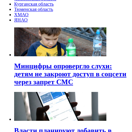
Курганская область
Тюменская область
ХМАО
ЯНАО
Минцифры опровергло слухи:
детям не закроют доступ в соцсети
через запрет СМС
Власти планируют добавить в