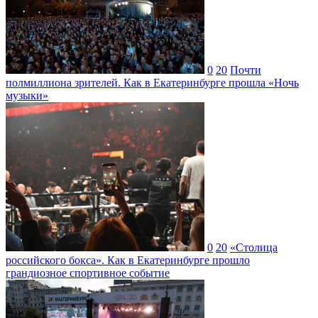
0
20
Почти
полмиллиона зрителей. Как в Екатеринбурге прошла «Ночь
музыки»
0
20
«Столица
российского бокса». Как в Екатеринбурге прошло
грандиозное спортивное событие