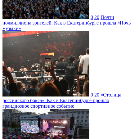
0
20
Почти
полмиллиона зрителей. Как в Екатеринбурге прошла «Ночь
музыки»
0
20
«Столица
российского бокса». Как в Екатеринбурге прошло
грандиозное спортивное событие