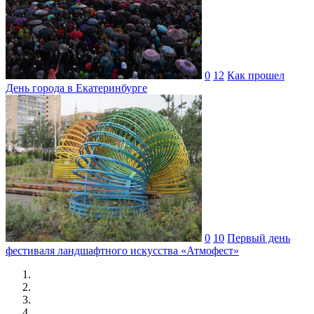
0
12
Как прошел
День города в Екатеринбурге
0
10
Первый день
фестиваля ландшафтного искусства «Атмофест»