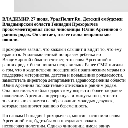
ВЛАДИМИР, 27 июня, УралПолит.Ru. Детский омбудсмен
Владимирской области Геннадий Прохорычев
прокомментировал слова чиновницы Юлии Арсениной о
ранних родах. Он считает, что ее слова неправильно
поняли.
Прохорычев заявил, что каждый слышит и видит то, что ему
нравится. Уполномоченный по правам ребенка во
Владимирской области считает, что слова Арсениной о
ранних родах были поняты неправильно. Ранее СМИ писали
о том, что в ходе встречи посещенной практическим мерам по
поддержке материнства, детства и повышению рождаемости,
заместитель директора департамента здравоохранения области
Юлия Арсенина положительно отнеслась к ранним родам.
Она пояснила, что благодаря этому вырастит более здоровое
поколение. Арсенина подчеркнула и минусы того, что это
значительно скажется на образовании молодых девушек,
которые планируют раннюю беременность.
По словам Геннадия Прохорычева, многие расценили слова
Арсениной так, будто-бы она предлагает рожать
несовершеннолетним. Однако чиновница имела ввиду