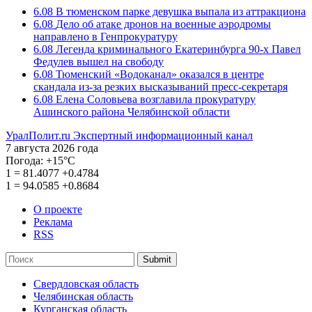
6.08
В тюменском парке девушка выпала из аттракциона
6.08
Дело об атаке дронов на военные аэродромы
направлено в Генпрокуратуру
6.08
Легенда криминального Екатеринбурга 90-х Павел
Федулев вышел на свободу
6.08
Тюменский «Водоканал» оказался в центре
скандала из-за резких высказываний пресс-секретаря
6.08
Елена Соловьева возглавила прокуратуру
Ашинского района Челябинской области
УралПолит.ru
Экспертный информационный канал
7 августа 2026 года
Погода:
+15°С
1
=
81.4077
+0.4784
1
=
94.0585
+0.8684
О проекте
Реклама
RSS
Submit
Свердловская область
Челябинская область
Курганская область