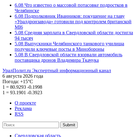
6.08
Что известно о массовой потасовке подростков в
Челябинске
6.08
Подполковник Иванников: покушение на главу
«Уралдронзавода» готовили под контролем британской
MI6
5.08
Средняя зарплата в Свердловской области достигла
94 тысяч
5.08
Выпускники Челябинского танкового училища
получили ключевые посты в Минобороны
5.08
В Свердловской области взорвали автомобиль
поставщика дронов Владимира Ткачука
УралПолит.ru
Экспертный информационный канал
6 августа 2026 года
Погода:
+15°С
1
=
80.9293
-0.1998
1
=
93.1901
-0.3923
О проекте
Реклама
RSS
Submit
Свердловская область