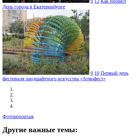
0
12
Как прошел
День города в Екатеринбурге
0
10
Первый день
фестиваля ландшафтного искусства «Атмофест»
Фоторепортаж
Другие важные темы: