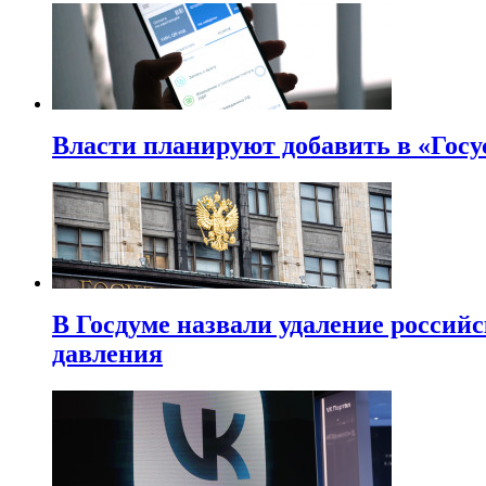
Власти планируют добавить в «Госу
В Госдуме назвали удаление россий
давления