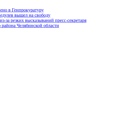
лено в Генпрокуратуру
едулев вышел на свободу
из-за резких высказываний пресс-секретаря
 района Челябинской области