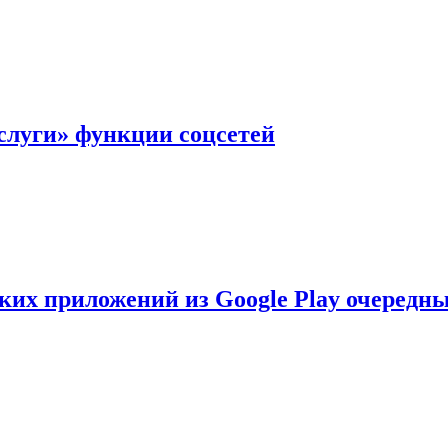
слуги» функции соцсетей
ских приложений из Google Play очеред