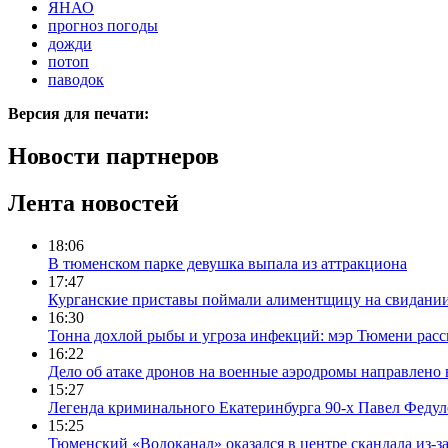
ЯНАО
прогноз погоды
дожди
потоп
паводок
Версия для печати:
Новости партнеров
Лента новостей
18:06
В тюменском парке девушка выпала из аттракциона
17:47
Курганские приставы поймали алиментщицу на свидании
16:30
Тонна дохлой рыбы и угроза инфекций: мэр Тюмени расс
16:22
Дело об атаке дронов на военные аэродромы направлено 
15:27
Легенда криминального Екатеринбурга 90-х Павел Федул
15:25
Тюменский «Водоканал» оказался в центре скандала из-з