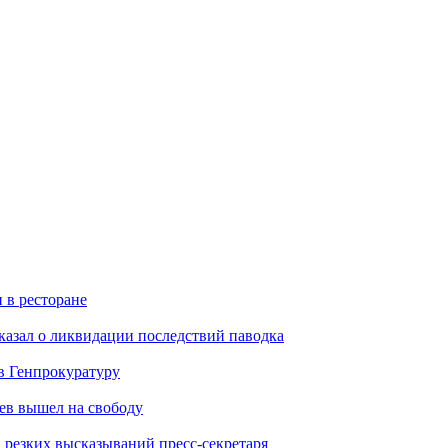
 в ресторане
казал о ликвидации последствий паводка
в Генпрокуратуру
ев вышел на свободу
а резких высказываний пресс-секретаря