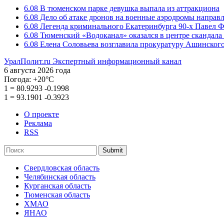
6.08
В тюменском парке девушка выпала из аттракциона
6.08
Дело об атаке дронов на военные аэродромы направ
6.08
Легенда криминального Екатеринбурга 90-х Павел Ф
6.08
Тюменский «Водоканал» оказался в центре скандала 
6.08
Елена Соловьева возглавила прокуратуру Ашинского
УралПолит.ru
Экспертный информационный канал
6 августа 2026 года
Погода:
+20°С
1
=
80.9293
-0.1998
1
=
93.1901
-0.3923
О проекте
Реклама
RSS
Submit
Свердловская область
Челябинская область
Курганская область
Тюменская область
ХМАО
ЯНАО