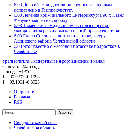
6.08
Дело об атаке дронов на военные аэродромы
направлено в Генпрокуратуру
6.08
Легенда криминального Екатеринбурга 90-х Павел
Федулев вышел на свободу
6.08
Тюменский «Водоканал» оказался в центре
скандала из-за резких высказываний пресс-секретаря
6.08
Елена Соловьева возглавила прокуратуру
Ашинского района Челябинской области
6.08
Что известно о массовой потасовке подростков в
Челябинске
УралПолит.ru
Экспертный информационный канал
6 августа 2026 года
Погода:
+13°С
1
=
80.9293
-0.1998
1
=
93.1901
-0.3923
О проекте
Реклама
RSS
Submit
Свердловская область
Челябинская область