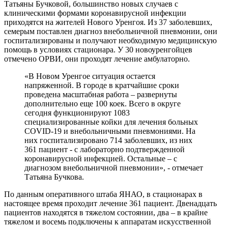
Татьяны Бучковой, большинство новых случаев с
клиническими формами коронавирусной инфекции
приходятся на жителей Нового Уренгоя. Из 37 заболевших,
семерым поставлен диагноз внебольничной пневмонии, они
госпитализированы и получают необходимую медицинскую
помощь в условиях стационара. У 30 новоуренгойцев
отмечено ОРВИ, они проходят лечение амбулаторно.
«В Новом Уренгое ситуация остается
напряженной. В городе в кратчайшие сроки
проведена масштабная работа – развернуты
дополнительно еще 100 коек. Всего в округе
сегодня функционируют 1083
специализированные койки для лечения больных
COVID-19 и внебольничными пневмониями. На
них госпитализировано 714 заболевших, из них
361 пациент - с лабораторно подтвержденной
коронавирусной инфекцией. Остальные – с
диагнозом внебольничной пневмонии», - отмечает
Татьяна Бучкова.
По данным оперативного штаба ЯНАО, в стационарах в
настоящее время проходит лечение 361 пациент. Двенадцать
пациентов находятся в тяжелом состоянии, два – в крайне
тяжелом и восемь подключены к аппаратам искусственной