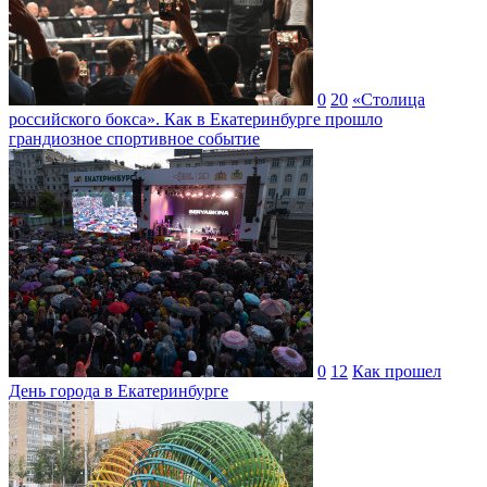
0
20
«Столица
российского бокса». Как в Екатеринбурге прошло
грандиозное спортивное событие
0
12
Как прошел
День города в Екатеринбурге