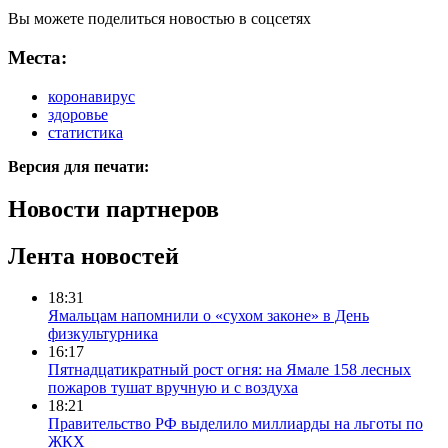
Вы можете поделиться новостью в соцсетях
Места:
коронавирус
здоровье
статистика
Версия для печати:
Новости партнеров
Лента новостей
18:31
Ямальцам напомнили о «сухом законе» в День
физкультурника
16:17
Пятнадцатикратный рост огня: на Ямале 158 лесных
пожаров тушат вручную и с воздуха
18:21
Правительство РФ выделило миллиарды на льготы по
ЖКХ