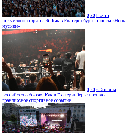
0
20
Почти
полмиллиона зрителей. Как в Екатеринбурге прошла «Ночь
музыки»
0
20
«Столица
российского бокса». Как в Екатеринбурге прошло
грандиозное спортивное событие