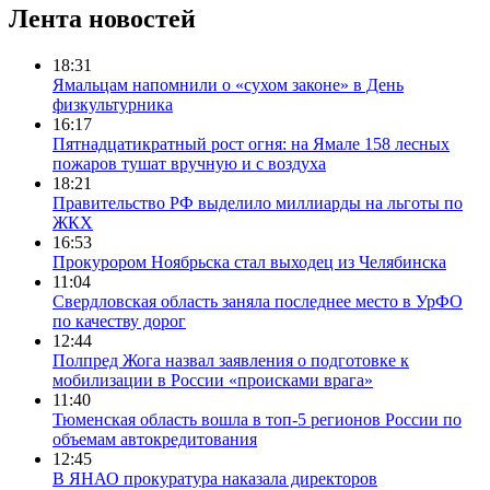
Лента новостей
18:31
Ямальцам напомнили о «сухом законе» в День
физкультурника
16:17
Пятнадцатикратный рост огня: на Ямале 158 лесных
пожаров тушат вручную и с воздуха
18:21
Правительство РФ выделило миллиарды на льготы по
ЖКХ
16:53
Прокурором Ноябрьска стал выходец из Челябинска
11:04
Свердловская область заняла последнее место в УрФО
по качеству дорог
12:44
Полпред Жога назвал заявления о подготовке к
мобилизации в России «происками врага»
11:40
Тюменская область вошла в топ-5 регионов России по
объемам автокредитования
12:45
В ЯНАО прокуратура наказала директоров