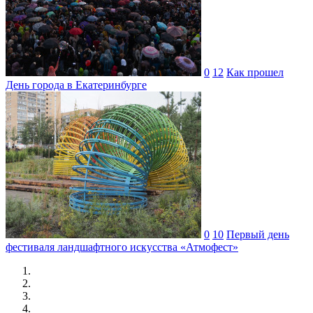
0
12
Как прошел
День города в Екатеринбурге
0
10
Первый день
фестиваля ландшафтного искусства «Атмофест»