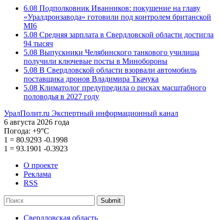
6.08
Подполковник Иванников: покушение на главу
«Уралдронзавода» готовили под контролем британской
MI6
5.08
Средняя зарплата в Свердловской области достигла
94 тысяч
5.08
Выпускники Челябинского танкового училища
получили ключевые посты в Минобороны
5.08
В Свердловской области взорвали автомобиль
поставщика дронов Владимира Ткачука
5.08
Климатолог предупредила о рисках масштабного
половодья в 2027 году
УралПолит.ru
Экспертный информационный канал
6 августа 2026 года
Погода:
+9°С
1
=
80.9293
-0.1998
1
=
93.1901
-0.3923
О проекте
Реклама
RSS
Submit
Свердловская область