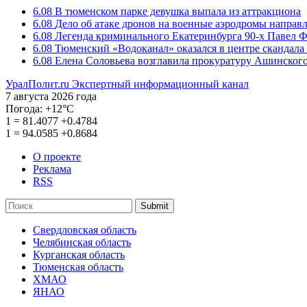
6.08
В тюменском парке девушка выпала из аттракциона
6.08
Дело об атаке дронов на военные аэродромы направ
6.08
Легенда криминального Екатеринбурга 90-х Павел Ф
6.08
Тюменский «Водоканал» оказался в центре скандала 
6.08
Елена Соловьева возглавила прокуратуру Ашинского
УралПолит.ru
Экспертный информационный канал
7 августа 2026 года
Погода:
+12°С
1
=
81.4077
+0.4784
1
=
94.0585
+0.8684
О проекте
Реклама
RSS
Submit
Свердловская область
Челябинская область
Курганская область
Тюменская область
ХМАО
ЯНАО