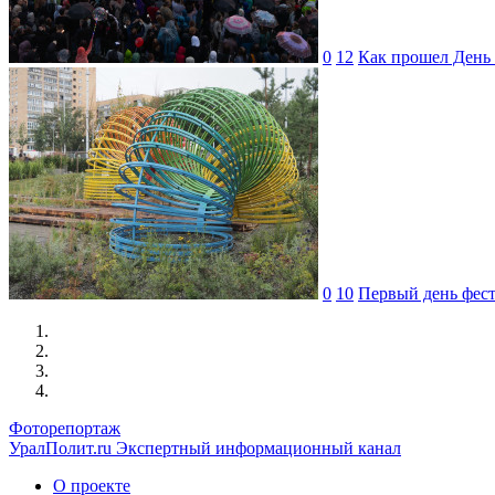
0
12
Как прошел День 
0
10
Первый день фес
Фоторепортаж
УралПолит.ru
Экспертный информационный канал
О проекте