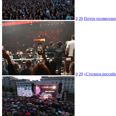
0
20
Почти полмиллион
0
20
«Столица российс