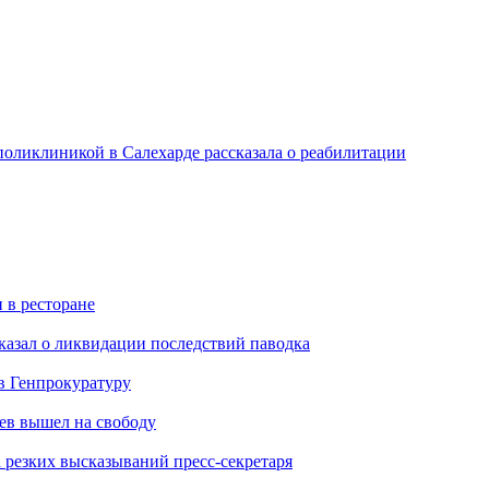
поликлиникой в Салехарде рассказала о реабилитации
 в ресторане
казал о ликвидации последствий паводка
в Генпрокуратуру
ев вышел на свободу
а резких высказываний пресс-секретаря