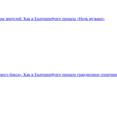
а зрителей. Как в Екатеринбурге прошла «Ночь музыки»
кого бокса». Как в Екатеринбурге прошло грандиозное спортив