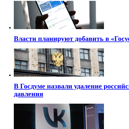
Власти планируют добавить в «Госу
В Госдуме назвали удаление россий
давления