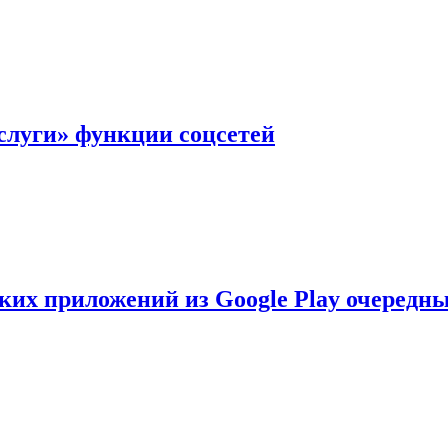
слуги» функции соцсетей
ских приложений из Google Play очеред