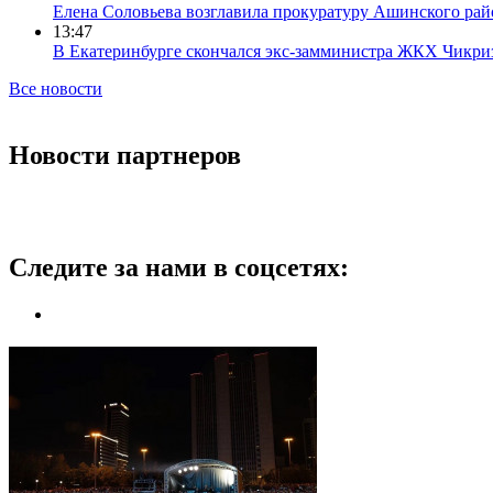
Елена Соловьева возглавила прокуратуру Ашинского рай
13:47
В Екатеринбурге скончался экс-замминистра ЖКХ Чикри
Все новости
Новости партнеров
Следите за нами в соцсетях: