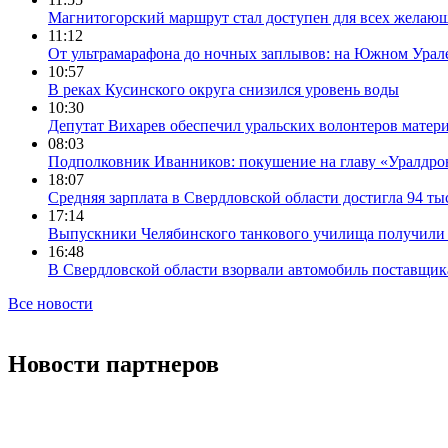
Магнитогорский маршрут стал доступен для всех желаю
11:12
От ультрамарафона до ночных заплывов: на Южном Урал
10:57
В реках Кусинского округа снизился уровень воды
10:30
Депутат Вихарев обеспечил уральских волонтеров мате
08:03
Подполковник Иванников: покушение на главу «Уралдрон
18:07
Средняя зарплата в Свердловской области достигла 94 ты
17:14
Выпускники Челябинского танкового училища получили
16:48
В Свердловской области взорвали автомобиль поставщик
Все новости
Новости партнеров