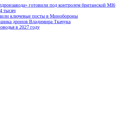
лдронзавода» готовили под контролем британской MI6
4 тысяч
чили ключевые посты в Минобороны
авщика дронов Владимира Ткачука
оводья в 2027 году