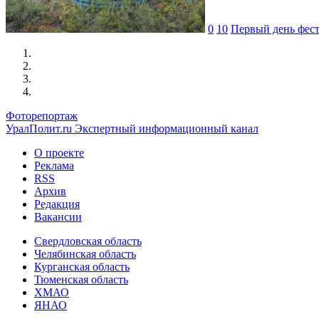
0
10
Первый день фес
Фоторепортаж
УралПолит.ru
Экспертный информационный канал
О проекте
Реклама
RSS
Архив
Редакция
Вакансии
Свердловская область
Челябинская область
Курганская область
Тюменская область
ХМАО
ЯНАО