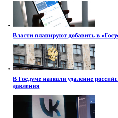
Власти планируют добавить в «Госу
В Госдуме назвали удаление россий
давления