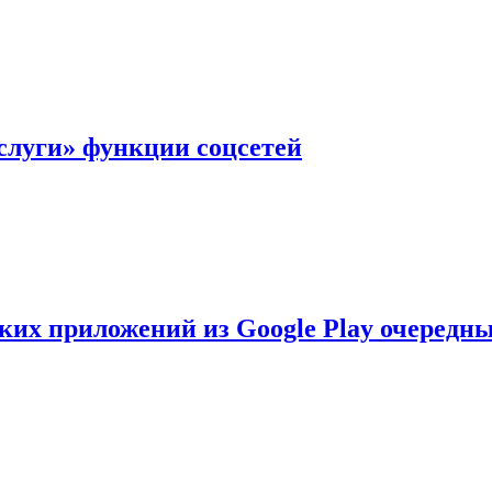
слуги» функции соцсетей
ских приложений из Google Play очеред