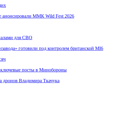
щих
е анонсировали ММК Wild Fest 2026
риалами для СВО
завода» готовили под контролем британской MI6
сяч
 ключевые посты в Минобороны
а дронов Владимира Ткачука