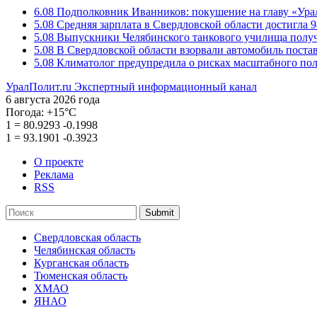
6.08
Подполковник Иванников: покушение на главу «Ура
5.08
Средняя зарплата в Свердловской области достигла 9
5.08
Выпускники Челябинского танкового училища полу
5.08
В Свердловской области взорвали автомобиль пост
5.08
Климатолог предупредила о рисках масштабного пол
УралПолит.ru
Экспертный информационный канал
6 августа 2026 года
Погода:
+15°С
1
=
80.9293
-0.1998
1
=
93.1901
-0.3923
О проекте
Реклама
RSS
Submit
Свердловская область
Челябинская область
Курганская область
Тюменская область
ХМАО
ЯНАО