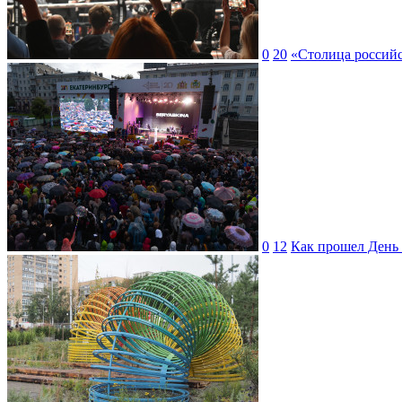
0
20
«Столица российс
0
12
Как прошел День 