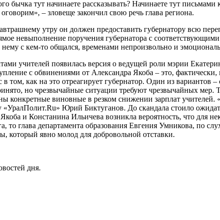
лого бычка тут начинаете рассказывать? Начинаете тут письмами 
оговорим», – зловеще закончил свою речь глава региона.
автрашнему утру он должен предоставить губернатору всю переп
ямое невыполнение поручения губернатора с соответствующими 
о нему с кем-то общался, временами непроизвольно и эмоционал
атами учителей появилась версия о ведущей роли мэрии Екатерин
упление с обвинениями от Александра Якоба – это, фактически, 
 в том, как на это отреагирует губернатор. Один из вариантов 
принято, но чрезвычайные ситуации требуют чрезвычайных мер. Т
ны конкретные виновные в резком снижении зарплат учителей. «
 «УралПолит.Ru» Юрий Биктуганов. До скандала стоило ожидать,
коба и Констанина Ильичева возникла вероятность, что для неко
а, то глава департамента образования Евгения Умникова, по слух
ы, который явно молод для добровольной отставки.
овостей дня.