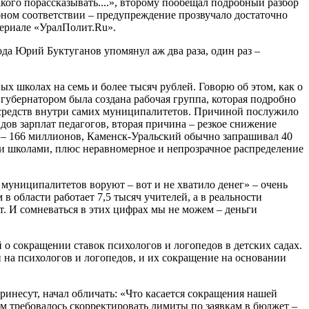
кого порассказывать....», второму пообещал подробный разбор
бном соответствии – предупреждение прозвучало достаточно
териале «УралПолит.Ru».
да Юрий Буктуганов упомянул аж два раза, один раз –
ых школах на семь и более тысяч рублей. Говорю об этом, как о
 губернатором была создана рабочая группа, которая подробно
я средств внутри самих муниципалитетов. Причиной послужило
в зарплат педагогов, вторая причина – резкое снижение
ь – 166 миллионов, Каменск-Уральский обычно запрашивал 40
ми школами, плюс неравномерное и непрозрачное распределение
 муниципалитетов воруют – вот и не хватило денег» – очень
 в области работает 7,5 тысяч учителей, а в реальности
т. И сомневаться в этих цифрах мы не можем – деньги
 о сокращении ставок психологов и логопедов в детских садах.
и на психологов и логопедов, и их сокращение на основании
инесут, начал обличать: «Что касается сокращения нашей
ем требовалось скорректировать лимиты по заявкам в бюджет –