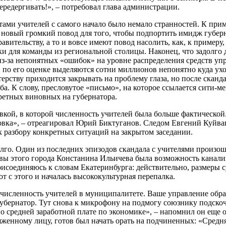
редергивать!», – потребовал глава администрации.
атами учителей с самого начало было немало странностей. К прим
я новый громкий повод для того, чтобы подпортить имидж губер
вительству, а то и вовсе имеют повод насолить, как, к примеру
 для команды из региональной столицы. Наконец, что задолго до 
из-за непонятных «ошибок» на уровне распределения средств уп
у, по его оценке выделяются сотни миллионов непонятно куда у
рству приходится закрывать на проблему глаза, но после сканд
а. К слову, пресловутое «письмо», на которое ссылается сити-
ретных виновных на губернатора.
кой, в которой численность учителей была больше фактической. В
ировка», – отреагировал Юрий Биктуганов. Следом Евгений Куйв
к разбору конкретных ситуаций на закрытом заседании.
лго. Один из последних эпизодов скандала с учителями произош
вы этого города Констанина Ильичева была возможность канали
исоединяюсь к словам Екатеринбурга: действительно, размеры 
от с этого и началась высококультурная перепалка.
 численность учителей в муниципалитете. Ваше управление обра
 губернатор. Тут снова к микрофону на подмогу союзнику подск
о средней заработной плате по экономике», – напомнил он еще о
женному лицу, готов был начать орать на подчиненных: «Средняя