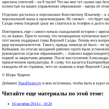
зарплаты учителей – на 8 тысяч! Что вы мне тут сказки про бе
полностью на ваших управлениях образования – завтра об этом 
Отдельно досталось и персонально Константину Ильичеву – к з
персональной вины в произошедшем. Не сможет – это будет пр
Салды очень бледный сразу же схватился за телефон и долго п
Повторимся, еще с самого начала скандальной истории с зарпл
то, не важно. Просто потому, что неожиданное публичное выст
этот вызов поддержал глава Верхней Салды. Теперь весь вопрос
ряде муниципалитетов. Такого, правда, никогда не было – не 
Куйвашев, по итогам заседаний рабочих групп были установле
руководители отделов образований», – пояснил корреспонденту
поркой за закрытыми дверями. После выступления Александра Я
привлечением прокуратуры. К слову, что касается Екатеринбург
скандалы ей не страшны, чего не скажешь о мэре Верхней Салд
© Игорь Чукреев
Добавьте
УралПолит.ру
в мои источники, чтобы быть в курсе н
Читайте еще материалы по этой теме:
16 октября 2014 г., 10:26