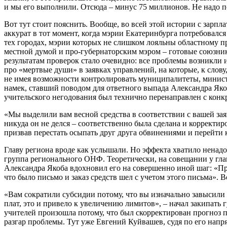
и мы его выполнили. Отсюда – минус 75 миллионов. Не надо пе
Вот тут стоит пояснить. Вообще, во всей этой истории с зарпл
аккурат в тот момент, когда мэрии Екатеринбурга потребовалс
тех городах, мэрии которых не слишком лояльны областному пра
местной думой и про-губернаторским мэром – готовые союзники
результатам проверок стало очевидно: все проблемы возникли 
про «мертвые души» в заявках управлений, на которые, к слов
не имея возможности контролировать муниципалитеты, министе
намек, ставший поводом для ответного выпада Александра Якоб
учительского негодования был технично перенаправлен с конк
«Мы выделили вам весной средства в соответствии с вашей заяв
никуда он не делся – соответственно была сделана и коррект
призвав перестать осыпать друг друга обвинениями и перейти 
Главу региона вроде как услышали. Но эффекта хватило ненадо
группа регионального ОНФ. Теоретически, на совещании у гла
Александра Якоба вдохновил его на совершенно иной шаг: «Пр
что было письмо и заказ средств шел с учетом этого письма». В
«Вам сократили субсидии потому, что вы изначально завысили
плат, это и привело к увеличению лимитов», – начал закипать
учителей произошла потому, что был скорректирован прогноз п
разгар проблемы. Тут уже Евгений Куйвашев, судя по его напря