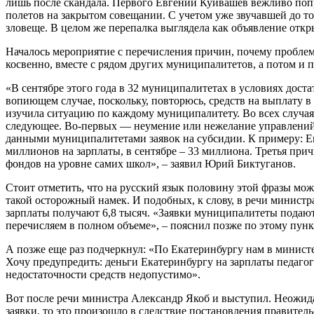
лишь после скандала. Первого Евгений Куйвашев вежливо попро
полетов на закрытом совещании. С учетом уже звучавшей до т
зловеще. В целом же перепалка выглядела как объявление отк
Началось мероприятие с перечисления причин, почему проблем
косвенно, вместе с рядом других муниципалитетов, а потом и п
«В сентябре этого года в 32 муниципалитетах в условиях доста
вопиющем случае, поскольку, повторюсь, средств на выплату в
изучила ситуацию по каждому муниципалитету. Во всех случа
следующее. Во-первых — неумение или нежелание управлений 
данными муниципалитетами заявок на субсидии. К примеру: Ек
миллионов на зарплаты, в сентябре – 33 миллиона. Третья пр
фондов на уровне самих школ», – заявил Юрий Биктуганов.
Стоит отметить, что на русский язык половину этой фразы мож
такой осторожный намек. И подобных, к слову, в речи министра 
зарплаты получают 6,8 тысяч. «Заявки муниципалитеты подают 
перечисляем в полном объеме», – пояснил позже по этому пу
А позже еще раз подчеркнул: «По Екатеринбургу нам в министе
Хочу предупредить: деньги Екатеринбургу на зарплаты педагог
недостаточности средств недопустимо».
Вот после речи министра Александр Якоб и выступил. Неожидан
заявки, то это произошло в следствие постановления правител