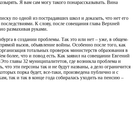
козырять. Я вам сам могу такого понарассказывать. Вина
иску по одной из пострадавших школ и доказать, что нет его
последствиями. К слову, после совещания глава Верхней
ьно размахивая руками.
бурга в создании проблемы. Так это или нет – уже, в общем-
прямой вызов, объявление войны. Особенно после того, как
– организация тотальных проверок министерств образования в
ем более, что и повод есть. Как заявил на совещании Евгений
Это главы 32 муниципалитетов, где возникла проблема и
 что эти персоны так и не будут названы, а дело ограничится
торых порка будет, все-таки, произведена публично и с
ам, так и так в конце года собиралась уходить на пенсию –