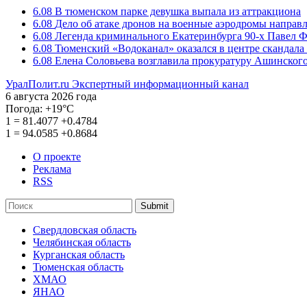
6.08
В тюменском парке девушка выпала из аттракциона
6.08
Дело об атаке дронов на военные аэродромы направ
6.08
Легенда криминального Екатеринбурга 90-х Павел Ф
6.08
Тюменский «Водоканал» оказался в центре скандала 
6.08
Елена Соловьева возглавила прокуратуру Ашинского
УралПолит.ru
Экспертный информационный канал
6 августа 2026 года
Погода:
+19°С
1
=
81.4077
+0.4784
1
=
94.0585
+0.8684
О проекте
Реклама
RSS
Submit
Свердловская область
Челябинская область
Курганская область
Тюменская область
ХМАО
ЯНАО