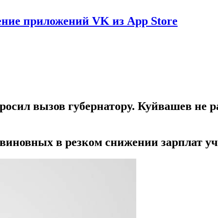
ение приложений VK из App Store
росил вызов губернатору. Куйвашев не р
виновных в резком снижении зарплат учи