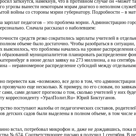
сил заткнутся, намекнув, что в противном случае он «может та
ого угрозы вынести некоторым мэрам диагноз о неполном служе
рытой войны со стороны мэрии губернатору. Подробности – в ма
а зарплат педагогов – это проблема мэрии. Администрацию горо
ерсонально. Сначала рассказал о наболевшем:
точности средств резко сократились зарплаты учителей в отдельн
 полном объеме было достаточно. Чтобы разобраться в ситуации,
ях выяснилось, что проблемы начались на уровне распределени
образований муниципалитетов планировать распределение фондо
атеринбург в июне делал заявку на 273 миллиона, а на сентябр
ичина – неравномерное распределение субсидий между отдельны
но перевести как «возможно, все дело в том, что администрации
прозвучало еще несколько. К примеру, по его словам, по заявкам
сами, сами делают прогнозы о том, сколько учителей у них буде
нкту корреспонденту «УралПолит.Ru» Юрий Биктуганов.
рство поступают жалобы от педагогических составов, родителей
ов детских садов были выделены в полном объеме, в том числе 
но встал, потребовал микрофон и, даже не дождавшись, пока пр
ьства № 674. Соответствующее письмо я получил 1 сентября. В н