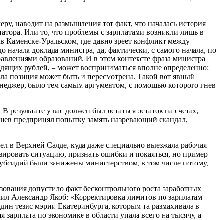
еру, наводит на размышления тот факт, что началась история
натора. Или то, что проблемы с зарплатами возникли лишь в
, в Каменске-Уральском, где давно зреет конфликт между
начала доклада министра, да, фактически, с самого начала, по
равлениями образований. И в этом контексте фраза министра
ходящих рублей, – может восприниматься вполне определенно:
ала позиция может быть и пересмотрена. Такой вот явный
менеджер, было тем самым аргументом, с помощью которого гнев
 результате у вас должен был остаться остаток на счетах,
ашев предпринял попытку замять назревающий скандал,
ел в Верхней Салде, куда даже специально выезжала рабочая
зировать ситуацию, признать ошибки и покаяться, но пример
субсидий были занижены министерством, в том числе потому,
зования допустило факт бесконтрольного роста заработных
очил Александр Якоб: «Корректировка лимитов по зарплатам
дин тезис мэрии Екатеринбурга, которым та размахивала в
 зарплата по экономике в области упала всего на тысячу, а