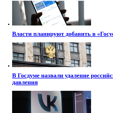
Власти планируют добавить в «Госу
В Госдуме назвали удаление россий
давления