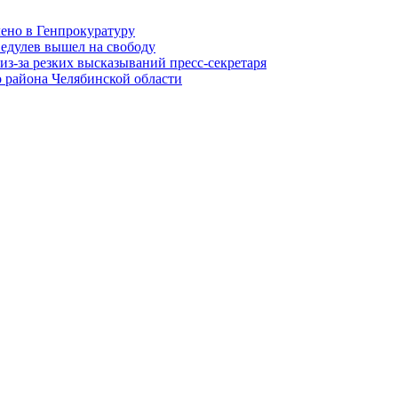
лено в Генпрокуратуру
едулев вышел на свободу
из-за резких высказываний пресс-секретаря
 района Челябинской области