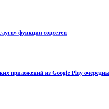
слуги» функции соцсетей
ских приложений из Google Play очеред