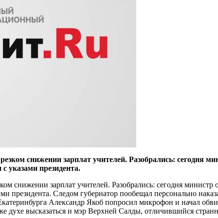
о резком снижении зарплат учителей. Разобрались: сегодня 
 с указами президента.
зком снижении зарплат учителей. Разобрались: сегодня министр
зами президента. Следом губернатор пообещал персонально наказ
атеринбурга Александр Якоб попросил микрофон и начал обвиня
 же духе высказаться и мэр Верхней Салды, отличившийся стра