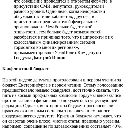
что совещание проводится в открытом формате, в
присутствии СМИ, депутатов, руководителей
разного уровня. Одно дело, когда недоработки
обсуждают в тиши кабинетов, другое – в
присутствии представителей федеральных
органов власти. Чем больше будет такой
открытости, тем больше будет возможностей
разобраться в причинах того, что нацпроекты с их
колоссальным финансированием сегодня
тормозятся во многих регионах», –
прокомментировал «УралПолит.Ru» депутат
Госдумы
Дмитрий Ионин
.
Конфликтный бюджет
На этой неделе депутаты проголосовали в первом чтении за
бюджет Екатеринбурга в первом чтении. Этому голосованию
предшествовало немало скандалов, достаточно сказать, что
пять из восьми профильных комиссий гордумы высказались
против главного финансового документа в существующей
редакции. Однако, во вторник за бюджет проголосовали
практически полным составом за исключением одного
воздержавшегося депутата. Критики бюджета отмечают, что
он сверстан очень плохо, многие статьи предельно урезаны,
например, сокращение по здравоохранению составляет 40%,