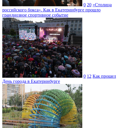
0
20
«Столица
российского бокса». Как в Екатеринбурге прошло
грандиозное спортивное событие
0
12
Как прошел
День города в Екатеринбурге