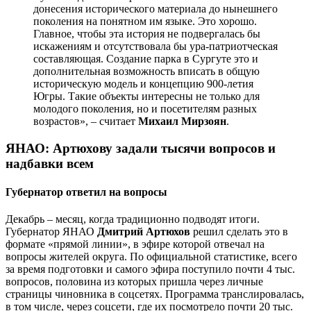
донесения исторического материала до нынешнего
поколения на понятном им языке. Это хорошо.
Главное, чтобы эта история не подвергалась бы
искажениям и отсутствовала бы ура-патриотческая
составляющая. Создание парка в Сургуте это и
дополнительная возможность вписать в общую
историческую модель и концепцию 900-летия
Югры. Такие объекты интересны не только для
молодого поколения, но и посетителям разных
возрастов», – считает
Михаил Мирзоян
.
ЯНАО: Артюхову задали тысячи вопросов и
надбавки всем
Губернатор ответил на вопросы
Декабрь – месяц, когда традиционно подводят итоги.
Губернатор ЯНАО
Дмитрий Артюхов
решил сделать это в
формате «прямой линии», в эфире которой отвечал на
вопросы жителей округа. По официальной статистике, всего
за время подготовки и самого эфира поступило почти 4 тыс.
вопросов, половина из которых пришла через личные
страницы чиновника в соцсетях. Программа транслировалась,
в том числе, через соцсети, где их посмотрело почти 20 тыс.