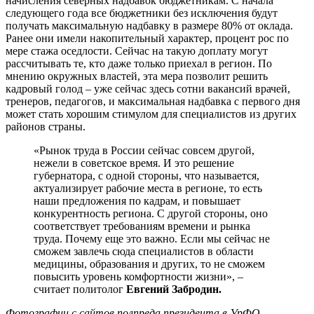
начисления северных надбавок бюджетникам. С начала
следующего года все бюджетники без исключения будут
получать максимальную надбавку в размере 80% от оклада.
Ранее они имели накопительный характер, процент рос по
мере стажа оседлости. Сейчас на такую доплату могут
рассчитывать те, кто даже только приехал в регион. По
мнению окружных властей, эта мера позволит решить
кадровый голод – уже сейчас здесь сотни вакансий врачей,
тренеров, педагогов, и максимальная надбавка с первого дня
может стать хорошим стимулом для специалистов из других
районов страны.
«Рынок труда в России сейчас совсем другой,
нежели в советское время. И это решение
губернатора, с одной стороны, что называется,
актуализирует рабочие места в регионе, то есть
наши предложения по кадрам, и повышает
конкурентность региона. С другой стороны, оно
соответствует требованиям времени и рынка
труда. Почему еще это важно. Если мы сейчас не
сможем завлечь сюда специалистов в области
медицины, образования и других, то не сможем
повысить уровень комфортности жизни», –
считает политолог
Евгений Забродин.
Фотографии с сайтов полпреда президента в УрФО,