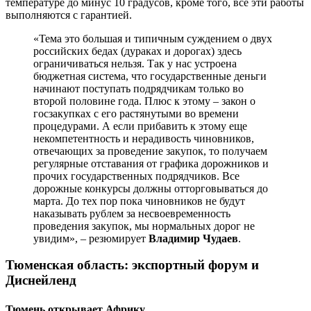
температуре до минус 10 градусов, кроме того, все эти работы
выполняются с гарантией.
«Тема это большая и типичным суждением о двух
российских бедах (дураках и дорогах) здесь
ограничиваться нельзя. Так у нас устроена
бюджетная система, что государственные деньги
начинают поступать подрядчикам только во
второй половине года. Плюс к этому – закон о
госзакупках с его растянутыми во времени
процедурами. А если прибавить к этому еще
некомпетентность и нерадивость чиновников,
отвечающих за проведение закупок, то получаем
регулярные отставания от графика дорожников и
прочих государственных подрядчиков. Все
дорожные конкурсы должны отторговываться до
марта. До тех пор пока чиновников не будут
наказывать рублем за несвоевременность
проведения закупок, мы нормальных дорог не
увидим», – резюмирует
Владимир Чудаев
.
Тюменская область: экспортный форум и
Диснейленд
Тюмень открывает Африку