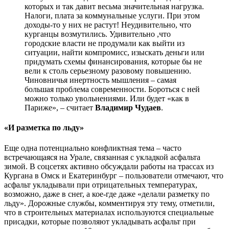
которых и так давит весьма значительная нагрузка.
Налоги, плата за коммунальные услуги. При этом
доходы-то у них не растут! Неудивительно, что
курганцы возмутились. Удивительно ,что
городские власти не продумали как выйти из
ситуации, найти компромисс, изыскать деньги или
придумать схемы финансирования, которые бы не
вели к столь серьезному разовому повышению.
Чиновничья инертность мышления – самая
большая проблема современности. Бороться с ней
можно только увольнениями. Или будет «как в
Париже», – считает
Владимир Чудаев
.
«И разметка по льду»
Еще одна потенциально конфликтная тема – часто
встречающаяся на Урале, связанная с укладкой асфальта
зимой. В соцсетях активно обсуждали работы на трассах из
Кургана в Омск и Екатеринбург – пользователи отмечают, что
асфальт укладывали при отрицательных температурах,
возможно, даже в снег, а кое-где даже «делали разметку по
льду». Дорожные службы, комментируя эту тему, отметили,
что в строительных материалах используются специальные
присадки, которые позволяют укладывать асфальт при