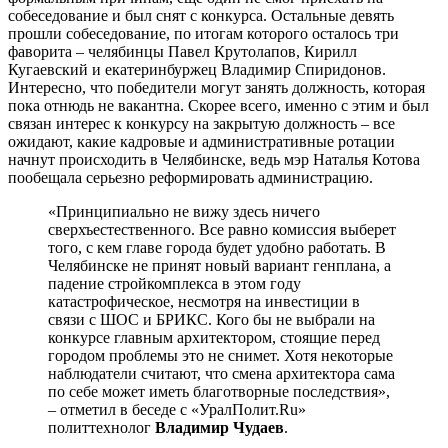
собеседование и был снят с конкурса. Остальные девять
прошли собеседование, по итогам которого осталось три
фаворита – челябинцы Павел Крутолапов, Кирилл
Кугаевский и екатеринбуржец Владимир Спиридонов.
Интересно, что победители могут занять должность, которая
пока отнюдь не вакантна. Скорее всего, именно с этим и был
связан интерес к конкурсу на закрытую должность – все
ожидают, какие кадровые и административные ротации
начнут происходить в Челябинске, ведь мэр Наталья Котова
пообещала серьезно реформировать администрацию.
«Принципиально не вижу здесь ничего
сверхъестественного. Все равно комиссия выберет
того, с кем главе города будет удобно работать. В
Челябинске не принят новый вариант генплана, а
падение стройкомплекса в этом году
катастрофическое, несмотря на инвестиции в
связи с ШОС и БРИКС. Кого бы не выбрали на
конкурсе главным архитектором, стоящие перед
городом проблемы это не снимет. Хотя некоторые
наблюдатели считают, что смена архитектора сама
по себе может иметь благотворные последствия»,
– отметил в беседе с «УралПолит.Ru»
политтехнолог
Владимир Чудаев
.