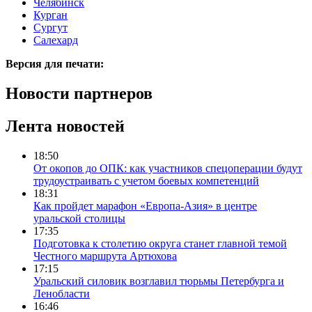
Челябинск
Курган
Сургут
Салехард
Версия для печати:
Новости партнеров
Лента новостей
18:50
От окопов до ОПК: как участников спецоперации будут
трудоустраивать с учетом боевых компетенций
18:31
Как пройдет марафон «Европа-Азия» в центре
уральской столицы
17:35
Подготовка к столетию округа станет главной темой
Честного маршрута Артюхова
17:15
Уральский силовик возглавил тюрьмы Петербурга и
Ленобласти
16:46