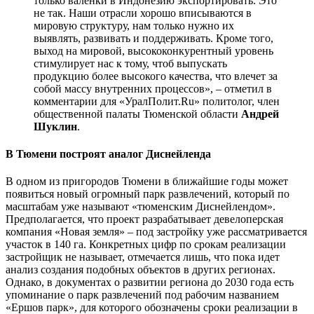
только валенки в Индонезию экспортировать. Это
не так. Наши отрасли хорошо вписываются в
мировую структуру, нам только нужно их
выявлять, развивать и поддерживать. Кроме того,
выход на мировой, высококонкурентный уровень
стимулирует нас к тому, чтоб выпускать
продукцию более высокого качества, что влечет за
собой массу внутренних процессов», – отметил в
комментарии для «УралПолит.Ru» политолог, член
общественной палаты Тюменской области
Андрей
Шуклин
.
В Тюмени построят аналог Диснейленда
В одном из пригородов Тюмени в ближайшие годы может
появиться новый огромный парк развлечений, который по
масштабам уже называют «тюменским Диснейлендом».
Предполагается, что проект разрабатывает девелоперская
компания «Новая земля» – под застройку уже рассматривается
участок в 140 га. Конкретных цифр по срокам реализации
застройщик не называет, отмечается лишь, что пока идет
анализ создания подобных объектов в других регионах.
Однако, в документах о развитии региона до 2030 года есть
упоминание о парк развлечений под рабочим названием
«Ершов парк», для которого обозначены сроки реализации в