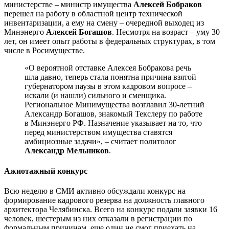
министерстве – министр имущества
Алексей Бобраков
перешел на работу в областной центр технической
инвентаризации, а ему на смену – очередной выходец из
Минэнерго
Алексей Богашов
. Несмотря на возраст – уму 30
лет, он имеет опыт работы в федеральных структурах, в том
числе в Росимуществе.
«О вероятной отставке Алексея Бобракова речь
шла давно, теперь стала понятна причина взятой
губернатором паузы в этом кадровом вопросе –
искали (и нашли) сильного и сменщика.
Региональное Минимущества возглавил 30-летний
Александр Богашов, знакомый Текслеру по работе
в Минэнерго РФ. Назначение указывает на то, что
перед министерством имущества ставятся
амбициозные задачи», – считает политолог
Александр Мельников
.
Ажиотажный конкурс
Всю неделю в СМИ активно обсуждали конкурс на
формирование кадрового резерва на должность главного
архитектора Челябинска. Всего на конкурс подали заявки 16
человек, шестерым из них отказали в регистрации по
формальным причинам, еще один не смог приехать на