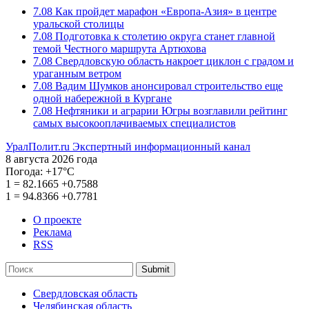
7.08
Как пройдет марафон «Европа-Азия» в центре
уральской столицы
7.08
Подготовка к столетию округа станет главной
темой Честного маршрута Артюхова
7.08
Свердловскую область накроет циклон с градом и
ураганным ветром
7.08
Вадим Шумков анонсировал строительство еще
одной набережной в Кургане
7.08
Нефтяники и аграрии Югры возглавили рейтинг
самых высокооплачиваемых специалистов
УралПолит.ru
Экспертный информационный канал
8 августа 2026 года
Погода:
+17°С
1
=
82.1665
+0.7588
1
=
94.8366
+0.7781
О проекте
Реклама
RSS
Submit
Свердловская область
Челябинская область