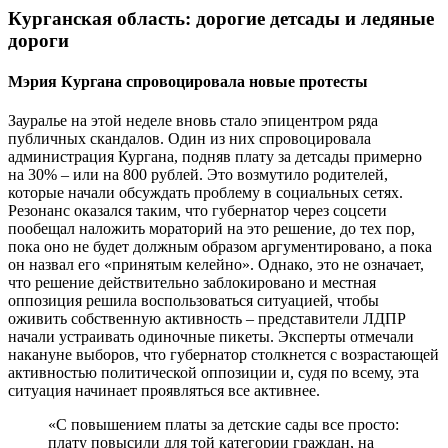
Курганская область: дорогие детсады и ледяные
дороги
Мэрия Кургана спровоцировала новые протесты
Зауралье на этой неделе вновь стало эпицентром ряда
публичных скандалов. Один из них спровоцировала
администрация Кургана, подняв плату за детсады примерно
на 30% – или на 800 рублей. Это возмутило родителей,
которые начали обсуждать проблему в социальных сетях.
Резонанс оказался таким, что губернатор через соцсети
пообещал наложить мораторий на это решение, до тех пор,
пока оно не будет должным образом аргументировано, а пока
он назвал его «принятым келейно». Однако, это не означает,
что решение действительно заблокировано и местная
оппозиция решила воспользоваться ситуацией, чтобы
оживить собственную активность – представители ЛДПР
начали устраивать одиночные пикеты. Эксперты отмечали
накануне выборов, что губернатор столкнется с возрастающей
активностью политической оппозиции и, судя по всему, эта
ситуация начинает проявляться все активнее.
«С повышением платы за детские сады все просто:
плату повысили для той категории граждан, на