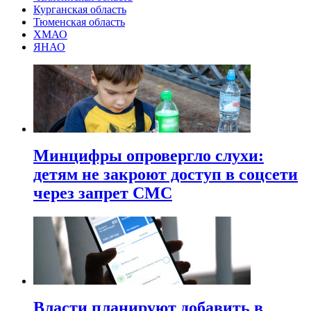
Курганская область
Тюменская область
ХМАО
ЯНАО
Минцифры опровергло слухи:
детям не закроют доступ в соцсети
через запрет СМС
Власти планируют добавить в