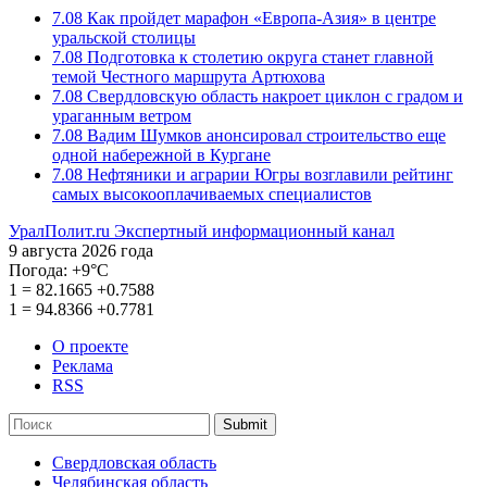
7.08
Как пройдет марафон «Европа-Азия» в центре
уральской столицы
7.08
Подготовка к столетию округа станет главной
темой Честного маршрута Артюхова
7.08
Свердловскую область накроет циклон с градом и
ураганным ветром
7.08
Вадим Шумков анонсировал строительство еще
одной набережной в Кургане
7.08
Нефтяники и аграрии Югры возглавили рейтинг
самых высокооплачиваемых специалистов
УралПолит.ru
Экспертный информационный канал
9 августа 2026 года
Погода:
+9°С
1
=
82.1665
+0.7588
1
=
94.8366
+0.7781
О проекте
Реклама
RSS
Submit
Свердловская область
Челябинская область