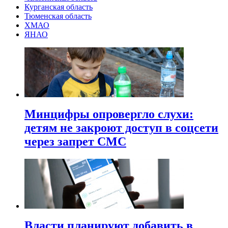
Курганская область
Тюменская область
ХМАО
ЯНАО
Минцифры опровергло слухи:
детям не закроют доступ в соцсети
через запрет СМС
Власти планируют добавить в