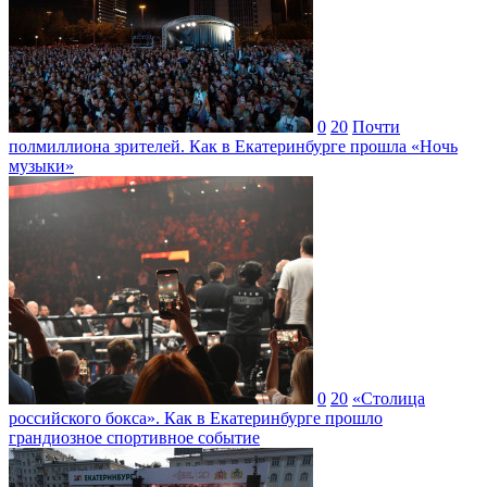
0
20
Почти
полмиллиона зрителей. Как в Екатеринбурге прошла «Ночь
музыки»
0
20
«Столица
российского бокса». Как в Екатеринбурге прошло
грандиозное спортивное событие