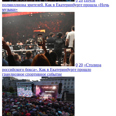
0
20
Почти
полмиллиона зрителей. Как в Екатеринбурге прошла «Ночь
музыки»
0
20
«Столица
российского бокса». Как в Екатеринбурге прошло
грандиозное спортивное событие