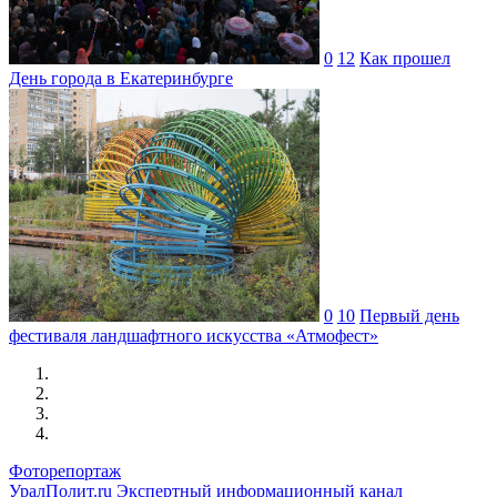
0
12
Как прошел
День города в Екатеринбурге
0
10
Первый день
фестиваля ландшафтного искусства «Атмофест»
Фоторепортаж
УралПолит.ru
Экспертный информационный канал