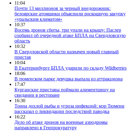
11:04
Почти 13 миллионов за черный внедорожник:
белоярские атомщики объяснили роскошную закупку
«уральским климатом»
10:37
Восемь дронов сбиты, три упали на крышу: Паслер
сообщил об очередной атаке БПЛА на Свердловскую
область
10:32
В Свердловской области назначен новый главный
пристав
10:04
В Екатеринбурге БПЛА ударили по складу Wildberries
18:06
В тюменском парке девушка выпала из аттракциона
17:47
Курганские приставы поймали алиментщицу на
свидании в ресторане
16:30
Тонна дохлой рыбы и угроза инфекций: мэр Тюмени
рассказал о ликвидации последствий паводка
16:22
Дело об атаке дронов на военные аэродромы
направлено в Генпрокуратуру