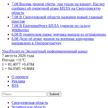
7.08
Восемь дронов сбиты, три упали на крышу: Паслер
сообщил об очередной атаке БПЛА на Свердловскую
область
7.08
В Свердловской области назначен новый главный
пристав
7.08
В Екатеринбурге БПЛА ударили по складу
Wildberries
6.08
В тюменском парке девушка выпала из аттракциона
6.08
Дело об атаке дронов на военные аэродромы
направлено в Генпрокуратуру
УралПолит.ru
Экспертный информационный канал
7 августа 2026 года
Погода:
+11°С
1
=
81.4077
+0.4784
1
=
94.0585
+0.8684
О проекте
Реклама
RSS
Submit
Свердловская область
Челябинская область