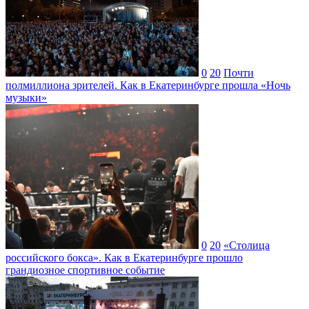
0
20
Почти
полмиллиона зрителей. Как в Екатеринбурге прошла «Ночь
музыки»
0
20
«Столица
российского бокса». Как в Екатеринбурге прошло
грандиозное спортивное событие