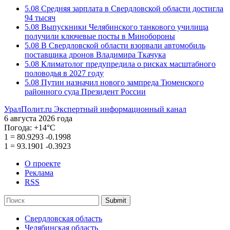
5.08
Средняя зарплата в Свердловской области достигла
94 тысяч
5.08
Выпускники Челябинского танкового училища
получили ключевые посты в Минобороны
5.08
В Свердловской области взорвали автомобиль
поставщика дронов Владимира Ткачука
5.08
Климатолог предупредила о рисках масштабного
половодья в 2027 году
5.08
Путин назначил нового зампреда Тюменского
районного суда Президент России
УралПолит.ru
Экспертный информационный канал
6 августа 2026 года
Погода:
+14°С
1
=
80.9293
-0.1998
1
=
93.1901
-0.3923
О проекте
Реклама
RSS
Submit
Свердловская область
Челябинская область