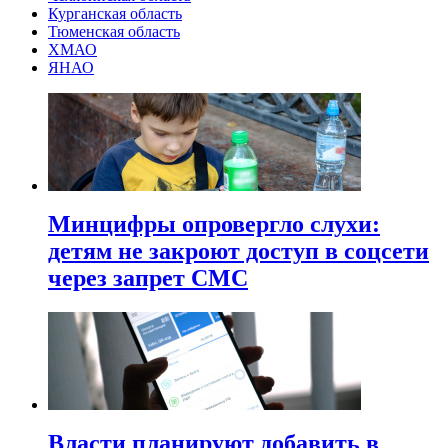
Курганская область
Тюменская область
ХМАО
ЯНАО
Минцифры опровергло слухи:
детям не закроют доступ в соцсети
через запрет СМС
Власти планируют добавить в