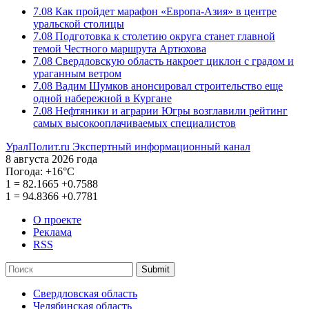
7.08
Как пройдет марафон «Европа-Азия» в центре
уральской столицы
7.08
Подготовка к столетию округа станет главной
темой Честного маршрута Артюхова
7.08
Свердловскую область накроет циклон с градом и
ураганным ветром
7.08
Вадим Шумков анонсировал строительство еще
одной набережной в Кургане
7.08
Нефтяники и аграрии Югры возглавили рейтинг
самых высокооплачиваемых специалистов
УралПолит.ru
Экспертный информационный канал
8 августа 2026 года
Погода:
+16°С
1
=
82.1665
+0.7588
1
=
94.8366
+0.7781
О проекте
Реклама
RSS
Submit
Свердловская область
Челябинская область