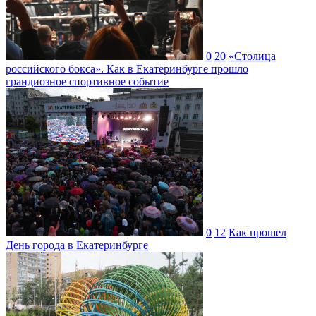
0
20
«Столица
российского бокса». Как в Екатеринбурге прошло
грандиозное спортивное событие
0
12
Как прошел
День города в Екатеринбурге