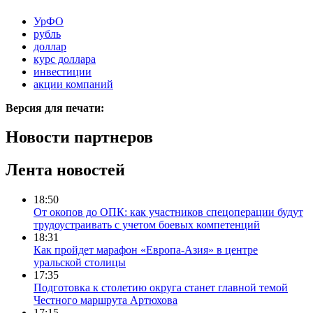
УрФО
рубль
доллар
курс доллара
инвестиции
акции компаний
Версия для печати:
Новости партнеров
Лента новостей
18:50
От окопов до ОПК: как участников спецоперации будут
трудоустраивать с учетом боевых компетенций
18:31
Как пройдет марафон «Европа-Азия» в центре
уральской столицы
17:35
Подготовка к столетию округа станет главной темой
Честного маршрута Артюхова
17:15