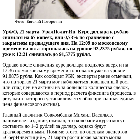
Фото: Евгений Поторочин
УрФО, 21 марта, УралПолит.Ru. Курс доллара к рублю
снизился на 67 копеек, или 0,73% по сравнению с
закрытием предыдущего дня. На 12:09 по московскому
времени валюта торговалась на уровне 92,2375 рубля, но
уже к 12:21 снизилась до 91,5775 рубля.
Однако после снижения курс доллара поднялся вверх и на
12:36 по московскому времени торговался уже на уровне
91,8875 рубля. Как сообщает РБК, эксперты ранее отмечали,
что на торгах 21 марта мог наблюдаться повышенный рост
или спад цен на активы из-за большого количества сделок,
которые совершаются в период расчета фиксинга (процесса, в
результате которого устанавливается общепризнанная единая
цена финансового актива).
Главный аналитик Совкомбанка Михаил Васильев,
напоминает издание, ожидал, что колебания курса могут
составить до 1–2 рублей за доллар, однако будут
кратковременными. Помимо этого, по оценкам экспертов
«СберИнвестиций», 21 марта российская валюта могла