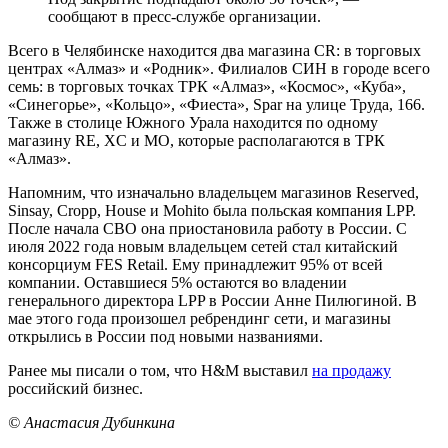
сообщают в пресс-службе организации.
Всего в Челябинске находится два магазина CR: в торговых
центрах «Алмаз» и «Родник». Филиалов СИН в городе всего
семь: в торговых точках ТРК «Алмаз», «Космос», «Куба»,
«Синегорье», «Кольцо», «Фиеста», Spar на улице Труда, 166.
Также в столице Южного Урала находится по одному
магазину RE, XC и MO, которые располагаются в ТРК
«Алмаз».
Напомним, что изначально владельцем магазинов Reserved,
Sinsay, Cropp, House и Mohito была польская компания LPP.
После начала СВО она приостановила работу в России. С
июля 2022 года новым владельцем сетей стал китайский
консорциум FES Retail. Ему принадлежит 95% от всей
компании. Оставшиеся 5% остаются во владении
генерального директора LPP в России Анне Пилюгиной. В
мае этого года произошел ребрендинг сети, и магазины
открылись в России под новыми названиями.
Ранее мы писали о том, что H&M выставил
на продажу
российский бизнес.
© Анастасия Дубинкина