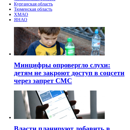
Курганская область
Тюменская область
ХМАО
ЯНАО
Минцифры опровергло слухи:
детям не закроют доступ в соцсети
через запрет СМС
Власти планируют добавить в