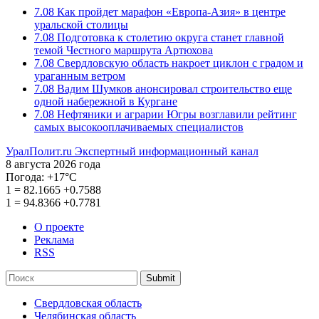
7.08
Как пройдет марафон «Европа-Азия» в центре
уральской столицы
7.08
Подготовка к столетию округа станет главной
темой Честного маршрута Артюхова
7.08
Свердловскую область накроет циклон с градом и
ураганным ветром
7.08
Вадим Шумков анонсировал строительство еще
одной набережной в Кургане
7.08
Нефтяники и аграрии Югры возглавили рейтинг
самых высокооплачиваемых специалистов
УралПолит.ru
Экспертный информационный канал
8 августа 2026 года
Погода:
+17°С
1
=
82.1665
+0.7588
1
=
94.8366
+0.7781
О проекте
Реклама
RSS
Submit
Свердловская область
Челябинская область