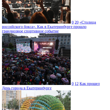
0
20
«Столица
российского бокса». Как в Екатеринбурге прошло
грандиозное спортивное событие
0
12
Как прошел
День города в Екатеринбурге