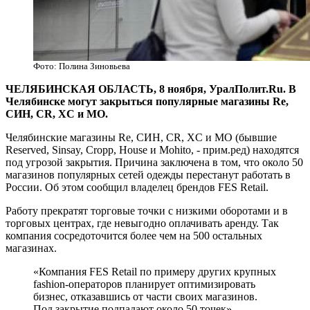
Фото: Полина Зиновьева
ЧЕЛЯБИНСКАЯ ОБЛАСТЬ, 8 ноября, УралПолит.Ru. В
Челябинске могут закрыться популярные магазины Re,
СИН, CR, XC и MO.
Челябинские магазины Re, СИН, CR, XC и MO (бывшие
Reserved, Sinsay, Cropp, House и Mohito, - прим.ред) находятся
под угрозой закрытия. Причина заключена в том, что около 50
магазинов популярных сетей одежды перестанут работать в
России. Об этом сообщил владелец брендов FES Retail.
Работу прекратят торговые точки с низкими оборотами и в
торговых центрах, где невыгодно оплачивать аренду. Так
компания сосредоточится более чем на 500 остальных
магазинах.
«Компания FES Retail по примеру других крупных
fashion-операторов планирует оптимизировать
бизнес, отказавшись от части своих магазинов.
Под закрытие подпадают около 50 точек», —