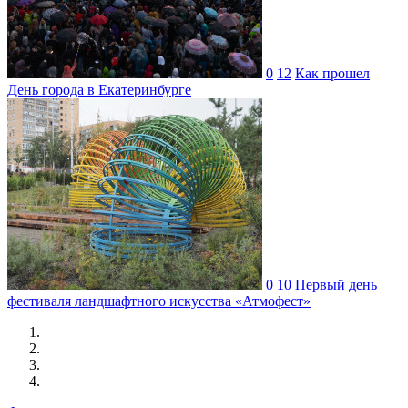
0
12
Как прошел
День города в Екатеринбурге
0
10
Первый день
фестиваля ландшафтного искусства «Атмофест»