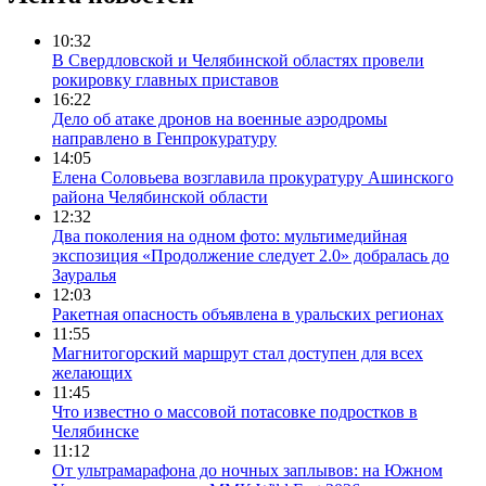
10:32
В Свердловской и Челябинской областях провели
рокировку главных приставов
16:22
Дело об атаке дронов на военные аэродромы
направлено в Генпрокуратуру
14:05
Елена Соловьева возглавила прокуратуру Ашинского
района Челябинской области
12:32
Два поколения на одном фото: мультимедийная
экспозиция «Продолжение следует 2.0» добралась до
Зауралья
12:03
Ракетная опасность объявлена в уральских регионах
11:55
Магнитогорский маршрут стал доступен для всех
желающих
11:45
Что известно о массовой потасовке подростков в
Челябинске
11:12
От ультрамарафона до ночных заплывов: на Южном