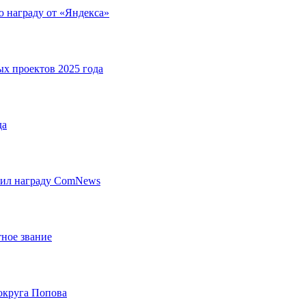
 награду от «Яндекса»
х проектов 2025 года
да
чил награду ComNews
ное звание
округа Попова