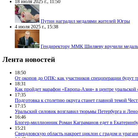
18 июля 2025 г., 11:50
Путин наградил медалями жителей Югры
4 июля 2025 г., 15:38
Гендиректору ММК Шиляеву вручили медаль
Лента новостей
18:50
От окопов до ОПК: как участников спецоперации будут т
18:31
Как пройдет марафон «Европа-Азия» в центре уральской
17:35
Подготовка к столетию округа станет главной темой Че
17:15
Уральский силовик возглавил тюрьмы Петербурга и Лено
16:46
Блогер-миллионник Роман Каграманов едет в Екатеринб
15:21
Свердловскую область накроет циклон с градом и урага