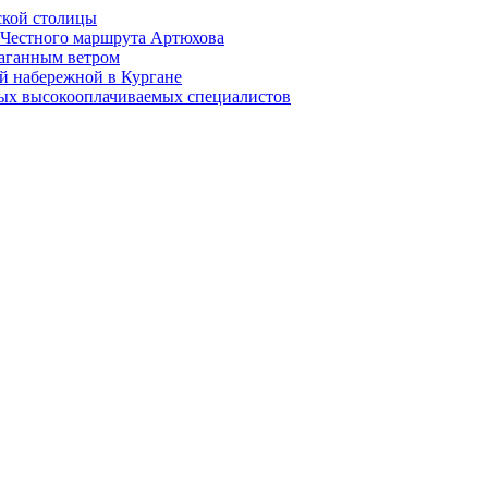
ской столицы
й Честного маршрута Артюхова
раганным ветром
й набережной в Кургане
мых высокооплачиваемых специалистов