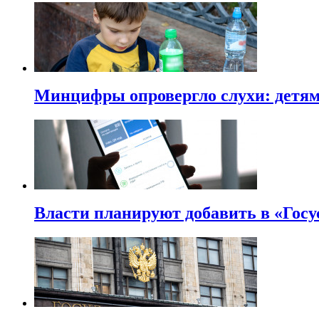
Минцифры опровергло слухи: детям 
Власти планируют добавить в «Госу