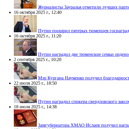
Журналисты Зауралья отметили лучших парт
16 октября 2025 г., 12:40
Путин поощрил пятерых тюменцев госнагра
16 октября 2025 г., 11:20
Путин наградил две тюменские семьи ордено
2 сентября 2025 г., 10:20
Мэр Кургана Науменко получил благодарнос
22 июля 2025 г., 18:50
Путин наградил спикера свердловского закс
18 июля 2025 г., 14:38
Замгубернатора ХМАО Ислаев получил нагр