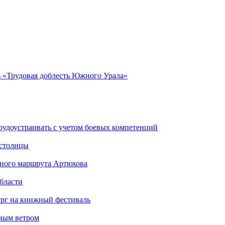
 «Трудовая доблесть Южного Урала»
рудоустраивать с учетом боевых компетенций
 столицы
стного маршрута Артюхова
бласти
ург на книжный фестиваль
нным ветром