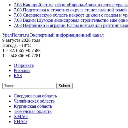
7.08
Как пройдет марафон «Европа-Азия» в центре ураль
7.08
Подготовка к столетию округа станет главной темо
7.08
Свердловскую область накроет циклон с градом и у
7.08
Вадим Шумков анонсировал строительство еще одно
7.08
Нефтяники и аграрии Югры возглавили рейтинг са
УралПолит.ru
Экспертный информационный канал
9 августа 2026 года
Погода:
+18°С
1
=
82.1665
+0.7588
1
=
94.8366
+0.7781
О проекте
Реклама
RSS
Submit
Свердловская область
Челябинская область
Курганская область
Тюменская область
ХМАО
ЯНАО