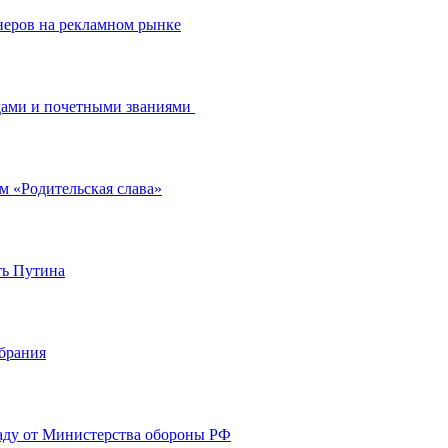
неров на рекламном рынке
дами и почетными званиями
м «Родительская слава»
ть Путина
обрания
аду от Министерства обороны РФ