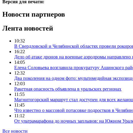
Версия для печати:
Новости партнеров
Лента новостей
10:32
В Свердловской и Челябинской областях провели рокиро
16:22
Дело об атаке дронов на военные аэродромы направлено 
14:05
Елена Соловьева возглавила прокуратуру Ашинского рай
12:32
Два поколения на одном фото: мультимедийная экспозици
12:03
Ракетная опасность объявлена в уральских регионах
11:55
Магнитогорский маршрут стал доступен для всех желаю
11:45
Что известно о массовой потасовке подростков в Челябин
11:12
От ультрамарафона до ночных заплывов: на Южном Урал
Все новости