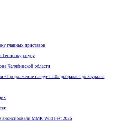
вку главных приставов
в Генпрокуратуру
она Челябинской области
я «Продолжение следует 2.0» добралась до Зауралья
щих
ске
е анонсировали ММК Wild Fest 2026