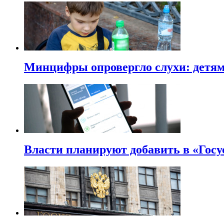
Минцифры опровергло слухи: детям 
Власти планируют добавить в «Госу