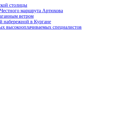
ской столицы
й Честного маршрута Артюхова
раганным ветром
й набережной в Кургане
мых высокооплачиваемых специалистов