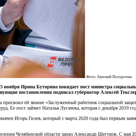
Фото: Евгений Поторочин
оября Ирина Буторина покидает пост министра социальных
вующие постановления подписал губернатор Алексей Текслер
на присвоил ей звание «Заслуженный работник социальной защит
д. Ее пост займет Наталья Лугачева, которая с декабря 2019 го
начен Игорь Гилев, который с марта 2020 года был первым замм
селения Челябинской области занял Александр Шегуров. С мая 2