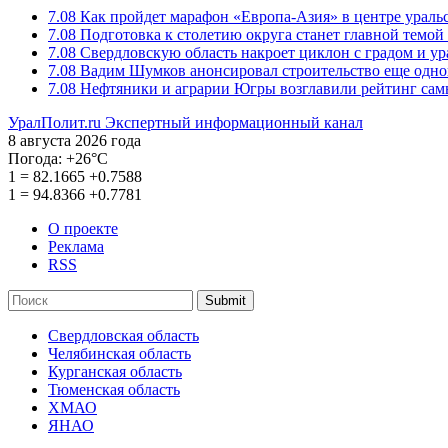
7.08
Как пройдет марафон «Европа-Азия» в центре ураль
7.08
Подготовка к столетию округа станет главной темо
7.08
Свердловскую область накроет циклон с градом и у
7.08
Вадим Шумков анонсировал строительство еще одно
7.08
Нефтяники и аграрии Югры возглавили рейтинг са
УралПолит.ru
Экспертный информационный канал
8 августа 2026 года
Погода:
+26°С
1
=
82.1665
+0.7588
1
=
94.8366
+0.7781
О проекте
Реклама
RSS
Submit
Свердловская область
Челябинская область
Курганская область
Тюменская область
ХМАО
ЯНАО