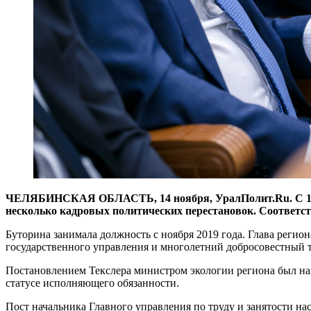
ЧЕЛЯБИНСКАЯ ОБЛАСТЬ, 14 ноября, УралПолит.Ru. С 15 н
несколько кадровых политических перестановок. Соответст
Буторина занимала должность с ноября 2019 года. Глава регио
государственного управления и многолетний добросовестный тру
Постановлением Текслера министром экологии региона был наз
статусе исполняющего обязанности.
Пост начальника Главного управления по труду и занятости на