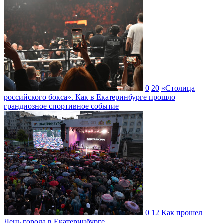
0
20
«Столица
российского бокса». Как в Екатеринбурге прошло
грандиозное спортивное событие
0
12
Как прошел
День города в Екатеринбурге