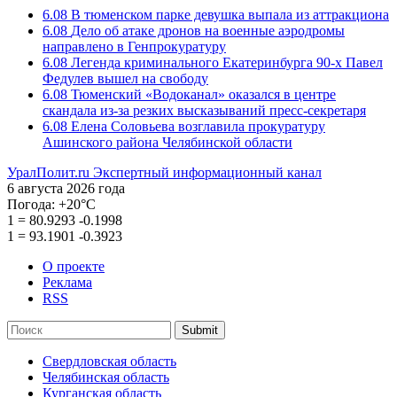
6.08
В тюменском парке девушка выпала из аттракциона
6.08
Дело об атаке дронов на военные аэродромы
направлено в Генпрокуратуру
6.08
Легенда криминального Екатеринбурга 90-х Павел
Федулев вышел на свободу
6.08
Тюменский «Водоканал» оказался в центре
скандала из-за резких высказываний пресс-секретаря
6.08
Елена Соловьева возглавила прокуратуру
Ашинского района Челябинской области
УралПолит.ru
Экспертный информационный канал
6 августа 2026 года
Погода:
+20°С
1
=
80.9293
-0.1998
1
=
93.1901
-0.3923
О проекте
Реклама
RSS
Submit
Свердловская область
Челябинская область
Курганская область