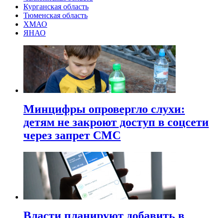
Курганская область
Тюменская область
ХМАО
ЯНАО
Минцифры опровергло слухи:
детям не закроют доступ в соцсети
через запрет СМС
Власти планируют добавить в