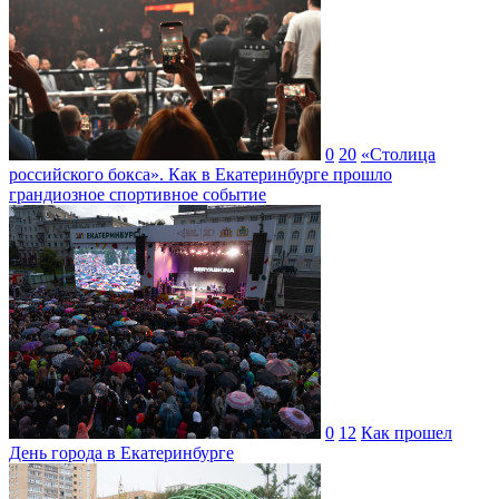
0
20
«Столица
российского бокса». Как в Екатеринбурге прошло
грандиозное спортивное событие
0
12
Как прошел
День города в Екатеринбурге