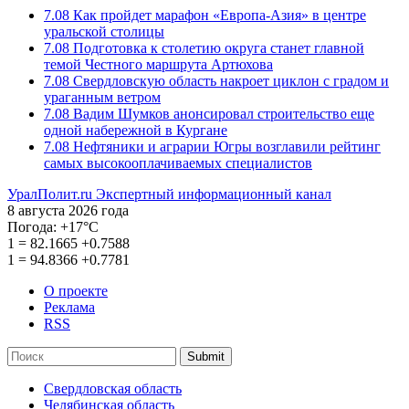
7.08
Как пройдет марафон «Европа-Азия» в центре
уральской столицы
7.08
Подготовка к столетию округа станет главной
темой Честного маршрута Артюхова
7.08
Свердловскую область накроет циклон с градом и
ураганным ветром
7.08
Вадим Шумков анонсировал строительство еще
одной набережной в Кургане
7.08
Нефтяники и аграрии Югры возглавили рейтинг
самых высокооплачиваемых специалистов
УралПолит.ru
Экспертный информационный канал
8 августа 2026 года
Погода:
+17°С
1
=
82.1665
+0.7588
1
=
94.8366
+0.7781
О проекте
Реклама
RSS
Submit
Свердловская область
Челябинская область