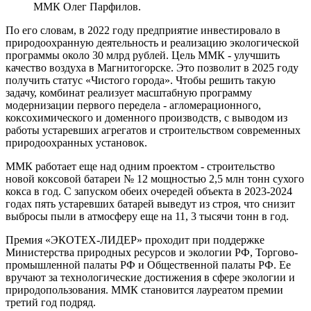
ММК Олег Парфилов.
По его словам, в 2022 году предприятие инвестировало в
природоохранную деятельность и реализацию экологической
программы около 30 млрд рублей. Цель ММК - улучшить
качество воздуха в Магнитогорске. Это позволит в 2025 году
получить статус «Чистого города». Чтобы решить такую
задачу, комбинат реализует масштабную программу
модернизации первого передела - агломерационного,
коксохимического и доменного производств, с выводом из
работы устаревших агрегатов и строительством современных
природоохранных установок.
ММК работает еще над одним проектом - строительство
новой коксовой батареи № 12 мощностью 2,5 млн тонн сухого
кокса в год. С запуском обеих очередей объекта в 2023-2024
годах пять устаревших батарей выведут из строя, что снизит
выбросы пыли в атмосферу еще на 11, 3 тысячи тонн в год.
Премия «ЭКОТЕХ-ЛИДЕР» проходит при поддержке
Министерства природных ресурсов и экологии РФ, Торгово-
промышленной палаты РФ и Общественной палаты РФ. Ее
вручают за технологические достижения в сфере экологии и
природопользования. ММК становится лауреатом премии
третий год подряд.