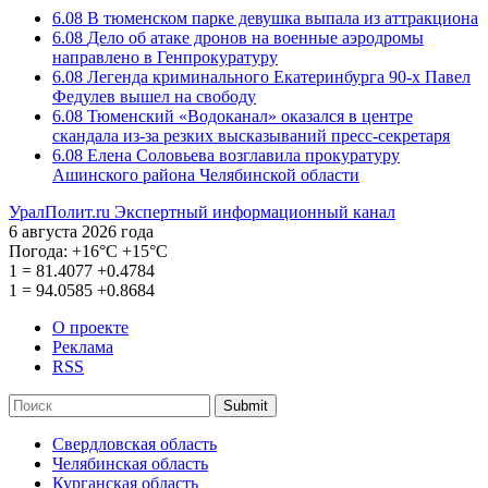
6.08
В тюменском парке девушка выпала из аттракциона
6.08
Дело об атаке дронов на военные аэродромы
направлено в Генпрокуратуру
6.08
Легенда криминального Екатеринбурга 90-х Павел
Федулев вышел на свободу
6.08
Тюменский «Водоканал» оказался в центре
скандала из-за резких высказываний пресс-секретаря
6.08
Елена Соловьева возглавила прокуратуру
Ашинского района Челябинской области
УралПолит.ru
Экспертный информационный канал
6 августа 2026 года
Погода:
+16°С
+15°С
1
=
81.4077
+0.4784
1
=
94.0585
+0.8684
О проекте
Реклама
RSS
Submit
Свердловская область
Челябинская область
Курганская область