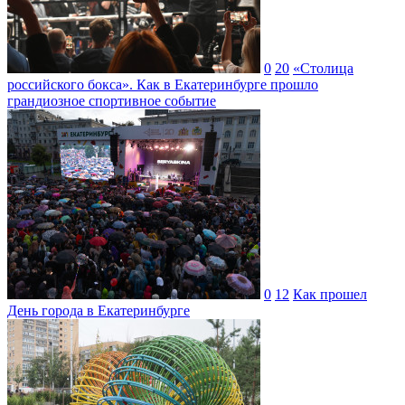
0
20
«Столица
российского бокса». Как в Екатеринбурге прошло
грандиозное спортивное событие
0
12
Как прошел
День города в Екатеринбурге