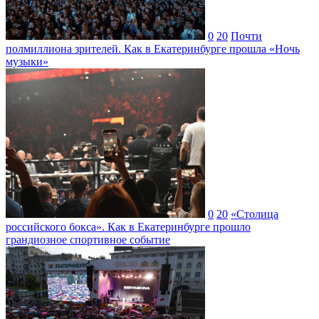
0
20
Почти
полмиллиона зрителей. Как в Екатеринбурге прошла «Ночь
музыки»
0
20
«Столица
российского бокса». Как в Екатеринбурге прошло
грандиозное спортивное событие