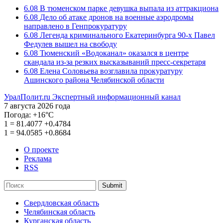
6.08
В тюменском парке девушка выпала из аттракциона
6.08
Дело об атаке дронов на военные аэродромы
направлено в Генпрокуратуру
6.08
Легенда криминального Екатеринбурга 90-х Павел
Федулев вышел на свободу
6.08
Тюменский «Водоканал» оказался в центре
скандала из-за резких высказываний пресс-секретаря
6.08
Елена Соловьева возглавила прокуратуру
Ашинского района Челябинской области
УралПолит.ru
Экспертный информационный канал
7 августа 2026 года
Погода:
+16°С
1
=
81.4077
+0.4784
1
=
94.0585
+0.8684
О проекте
Реклама
RSS
Submit
Свердловская область
Челябинская область
Курганская область