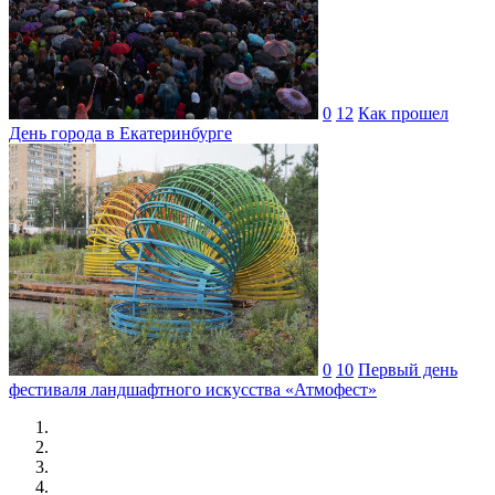
0
12
Как прошел
День города в Екатеринбурге
0
10
Первый день
фестиваля ландшафтного искусства «Атмофест»