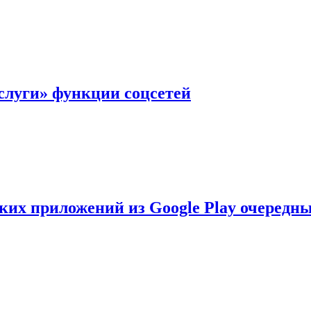
слуги» функции соцсетей
ских приложений из Google Play очеред