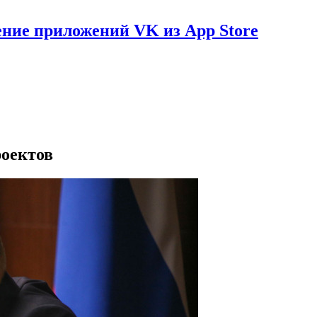
ение приложений VK из App Store
роектов