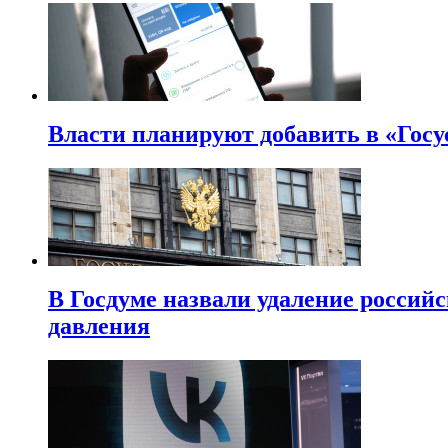
Власти планируют добавить в «Госу
В Госдуме назвали удаление россий
давления