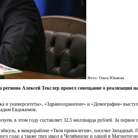
Фото: Ольга Юшкова
иона Алексей Текслер провел совещание о реализации нац
ка и университеты», «Здравоохранение» и «Демография» выступ
Вадим Евдокимов.
уем, в этом году составляет 32,5 миллиарда рублей. За первое 
угайкуль, в микрорайоне «Твоя привилегия», поселке Западный.
ного года; а также трех школ в Челябинске и одной в Магнитого