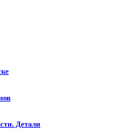
ске
нов
сти. Детали