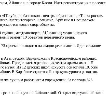
ском, Айлино и в городе Касли. Идет реконструкция в поселке
IT-куб», на базе школ - центры образования «Точка роста».
бинске, Магнитогорске, Копейске, Аргаяше и Сосновском
апускаются новые спортобъекты.
59 единиц медтранспорта, 312 единиц медицинского
ьный ремонт 10 объектов первичного звена.
3 проекта находятся на стадии реализации. Идет создание
ы в Агаповском, Варненском и Красноармейском районах.
айонах. Продолжается реновация театра драмы имени Н.
го музея. Из 12 детских школ искусств оснастили 10. Уже
йоне. В Карабаше строится Центр культурного развития.
им же лучшим работникам учреждений. За полгода 525
версальной научной библиотекой. Открыт виртуальный зал в