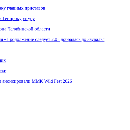
вку главных приставов
в Генпрокуратуру
она Челябинской области
я «Продолжение следует 2.0» добралась до Зауралья
щих
ске
е анонсировали ММК Wild Fest 2026