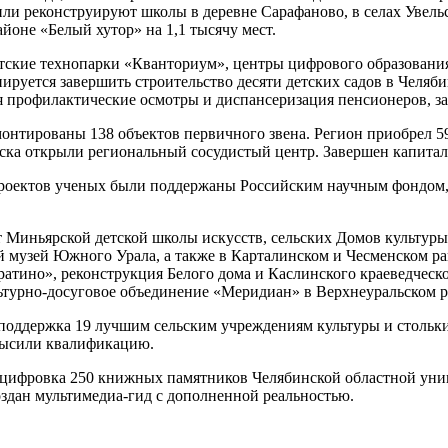
или реконструируют школы в деревне Сарафаново, в селах Увель
оне «Белый хутор» на 1,1 тысячу мест.
ские технопарки «Кванториум», центры цифрового образования «
нируется завершить строительство десяти детских садов в Челя
я профилактические осмотры и диспансеризация пенсионеров, з
емонтированы 138 объектов первичного звена. Регион приобрел 
ска открыли региональный сосудистый центр. Завершен капитал
проектов ученых были поддержаны Российским научным фондом, 7
т Миньярской детской школы искусств, сельских Домов культур
й музей Южного Урала, а также в Карталинском и Чесменском р
ратино», реконструкция Белого дома и Каслинского краеведческо
ьтурно-досуговое объединение «Меридиан» в Верхнеуральском ра
 поддержка 19 лучшим сельским учреждениям культуры и стольк
овысили квалификацию.
 оцифровка 250 книжных памятников Челябинской областной уни
создан мультимедиа-гид с дополненной реальностью.