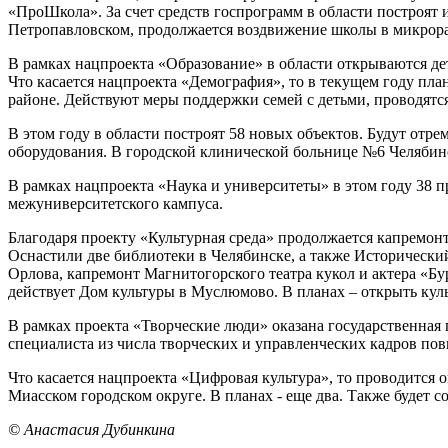
«ПроШкола». За счет средств госпрограмм в области построят 
Петропавловском, продолжается воздвижение школы в микрорай
В рамках нацпроекта «Образование» в области открываются дет
Что касается нацпроекта «Демография», то в текущем году пла
районе. Действуют меры поддержки семей с детьми, проводятс
В этом году в области построят 58 новых объектов. Будут отр
оборудования. В городской клинической больнице №6 Челябин
В рамках нацпроекта «Наука и университеты» в этом году 38 
межуниверситетского кампуса.
Благодаря проекту «Культурная среда» продолжается капремон
Оснастили две библиотеки в Челябинске, а также Исторически
Орлова, капремонт Магнитогорского театра кукол и актера «Бу
действует Дом культуры в Муслюмово. В планах – открыть кул
В рамках проекта «Творческие люди» оказана государственная
специалиста из числа творческих и управленческих кадров п
Что касается нацпроекта «Цифровая культура», то проводится
Миасском городском округе. В планах - еще два. Также будет 
© Анастасия Дубинкина