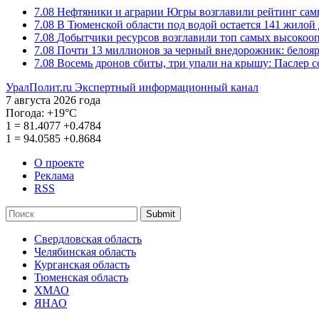
7.08
Нефтяники и аграрии Югры возглавили рейтинг са
7.08
В Тюменской области под водой остается 141 жилой
7.08
Добытчики ресурсов возглавили топ самых высокоо
7.08
Почти 13 миллионов за черный внедорожник: белоя
7.08
Восемь дронов сбиты, три упали на крышу: Паслер 
УралПолит.ru
Экспертный информационный канал
7 августа 2026 года
Погода:
+19°С
1
=
81.4077
+0.4784
1
=
94.0585
+0.8684
О проекте
Реклама
RSS
Submit
Свердловская область
Челябинская область
Курганская область
Тюменская область
ХМАО
ЯНАО