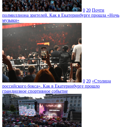
0
20
Почти
полмиллиона зрителей. Как в Екатеринбурге прошла «Ночь
музыки»
0
20
«Столица
российского бокса». Как в Екатеринбурге прошло
грандиозное спортивное событие