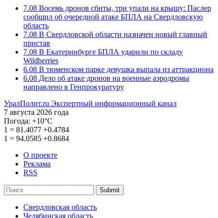
7.08
Восемь дронов сбиты, три упали на крышу: Паслер
сообщил об очередной атаке БПЛА на Свердловскую
область
7.08
В Свердловской области назначен новый главный
пристав
7.08
В Екатеринбурге БПЛА ударили по складу
Wildberries
6.08
В тюменском парке девушка выпала из аттракциона
6.08
Дело об атаке дронов на военные аэродромы
направлено в Генпрокуратуру
УралПолит.ru
Экспертный информационный канал
7 августа 2026 года
Погода:
+10°С
1
=
81.4077
+0.4784
1
=
94.0585
+0.8684
О проекте
Реклама
RSS
Submit
Свердловская область
Челябинская область