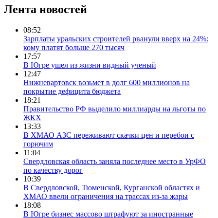
Лента новостей
08:52
Зарплаты уральских строителей рванули вверх на 24%:
кому платят больше 270 тысяч
17:57
В Югре ушел из жизни видный ученый
12:47
Нижневартовск возьмет в долг 600 миллионов на
покрытие дефицита бюджета
18:21
Правительство РФ выделило миллиарды на льготы по
ЖКХ
13:33
В ХМАО АЗС переживают скачки цен и перебои с
горючим
11:04
Свердловская область заняла последнее место в УрФО
по качеству дорог
10:39
В Свердловской, Тюменской, Курганской областях и
ХМАО ввели ограничения на трассах из-за жары
18:08
В Югре бизнес массово штрафуют за иностранные