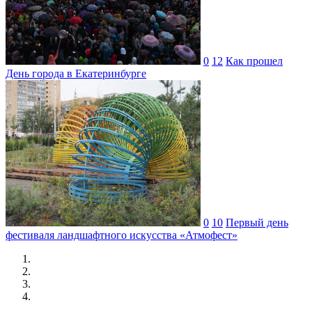
0
12
Как прошел
День города в Екатеринбурге
0
10
Первый день
фестиваля ландшафтного искусства «Атмофест»