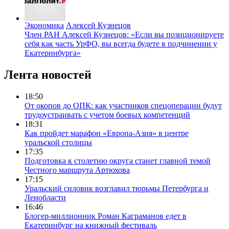
Экономика
Алексей Кузнецов
Член РАН Алексей Кузнецов: «Если вы позиционируете
себя как часть УрФО, вы всегда будете в подчинении у
Екатеринбурга»
Лента новостей
18:50
От окопов до ОПК: как участников спецоперации будут
трудоустраивать с учетом боевых компетенций
18:31
Как пройдет марафон «Европа-Азия» в центре
уральской столицы
17:35
Подготовка к столетию округа станет главной темой
Честного маршрута Артюхова
17:15
Уральский силовик возглавил тюрьмы Петербурга и
Ленобласти
16:46
Блогер-миллионник Роман Каграманов едет в
Екатеринбург на книжный фестиваль