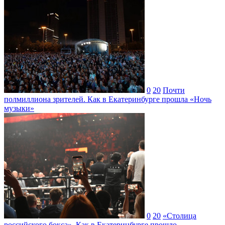
0
20
Почти
полмиллиона зрителей. Как в Екатеринбурге прошла «Ночь
музыки»
0
20
«Столица
российского бокса». Как в Екатеринбурге прошло