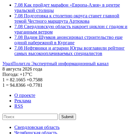
7.08
Как пройдет марафон «Европа-Азия» в центре
уральской столицы
7.08
Подготовка к столетию округа станет главной
темой Честного маршрута Артюхова
7.08
Свердловскую область накроет циклон с градом и
ураганным ветром
7.08
Вадим Шумков анонсировал строительство еще
одной набережной в Кургане
7.08
Нефтяники и аграрии Югры возглавили рейтинг
самых высокооплачиваемых специалистов
УралПолит.ru
Экспертный информационный канал
8 августа 2026 года
Погода:
+17°С
1
=
82.1665
+0.7588
1
=
94.8366
+0.7781
О проекте
Реклама
RSS
Submit
Свердловская область
Челябинская область