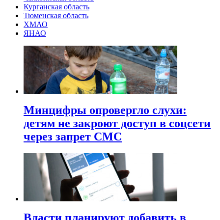
Курганская область
Тюменская область
ХМАО
ЯНАО
Минцифры опровергло слухи:
детям не закроют доступ в соцсети
через запрет СМС
Власти планируют добавить в