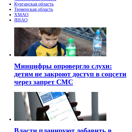
Курганская область
Тюменская область
ХМАО
ЯНАО
Минцифры опровергло слухи:
детям не закроют доступ в соцсети
через запрет СМС
Власти планируют добавить в