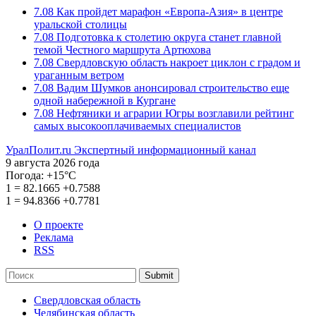
7.08
Как пройдет марафон «Европа-Азия» в центре
уральской столицы
7.08
Подготовка к столетию округа станет главной
темой Честного маршрута Артюхова
7.08
Свердловскую область накроет циклон с градом и
ураганным ветром
7.08
Вадим Шумков анонсировал строительство еще
одной набережной в Кургане
7.08
Нефтяники и аграрии Югры возглавили рейтинг
самых высокооплачиваемых специалистов
УралПолит.ru
Экспертный информационный канал
9 августа 2026 года
Погода:
+15°С
1
=
82.1665
+0.7588
1
=
94.8366
+0.7781
О проекте
Реклама
RSS
Submit
Свердловская область
Челябинская область