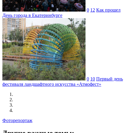
0
12
Как прошел
День города в Екатеринбурге
0
10
Первый день
фестиваля ландшафтного искусства «Атмофест»
Фоторепортаж
Другие важные темы: