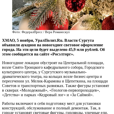
Фото: ФедералПресс / Вера Романескул
ХМАО, 5 ноября, УралПолит.Ru. Власти Сургута
объявили аукцион на новогоднее световое оформление
города. На эти цели будет выделено 45,9 млн рублей. Об
этом сообщается на сайте «Росэлторг».
Новогодние локации обустроят на Центральной площади,
возле Свято-Троицкого кафедрального собора, Городского
культурного центра, у Сургутского музыкально-
драматического театра, на кольцах возле бизнес-центра и
пересечении ул. Мелик-Карамова и Щепеткина, на площади
Советов и транспортных развязках. Также фигуры установят
в скверах «Молодежный», «Геологов-первопроходцев»,
«Детства» и парках «Кедровый лог» и «За Саймой».
Работы включают в себя подготовку мест для установки
конструкций, обслуживание и полный демонтаж. Так, в
городе установят световые фигуры, гирлянды, уличные ели,