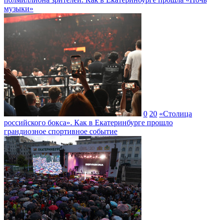
музыки»
0
20
«Столица
российского бокса». Как в Екатеринбурге прошло
грандиозное спортивное событие