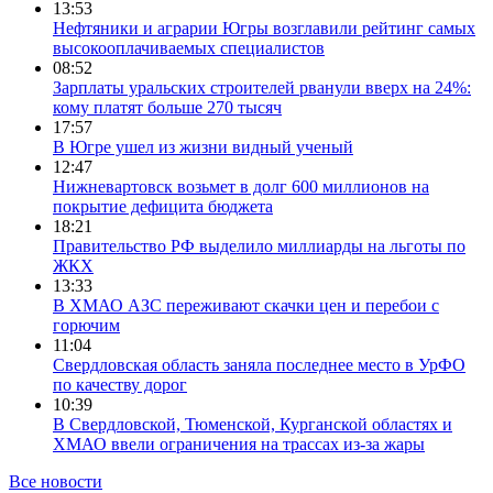
13:53
Нефтяники и аграрии Югры возглавили рейтинг самых
высокооплачиваемых специалистов
08:52
Зарплаты уральских строителей рванули вверх на 24%:
кому платят больше 270 тысяч
17:57
В Югре ушел из жизни видный ученый
12:47
Нижневартовск возьмет в долг 600 миллионов на
покрытие дефицита бюджета
18:21
Правительство РФ выделило миллиарды на льготы по
ЖКХ
13:33
В ХМАО АЗС переживают скачки цен и перебои с
горючим
11:04
Свердловская область заняла последнее место в УрФО
по качеству дорог
10:39
В Свердловской, Тюменской, Курганской областях и
ХМАО ввели ограничения на трассах из-за жары
Все новости