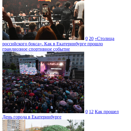
0
20
«Столица
российского бокса». Как в Екатеринбурге прошло
грандиозное спортивное событие
0
12
Как прошел
День города в Екатеринбурге