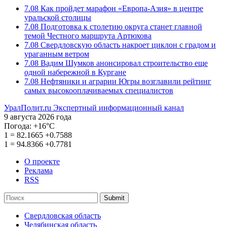
7.08
Как пройдет марафон «Европа-Азия» в центре
уральской столицы
7.08
Подготовка к столетию округа станет главной
темой Честного маршрута Артюхова
7.08
Свердловскую область накроет циклон с градом и
ураганным ветром
7.08
Вадим Шумков анонсировал строительство еще
одной набережной в Кургане
7.08
Нефтяники и аграрии Югры возглавили рейтинг
самых высокооплачиваемых специалистов
УралПолит.ru
Экспертный информационный канал
9 августа 2026 года
Погода:
+16°С
1
=
82.1665
+0.7588
1
=
94.8366
+0.7781
О проекте
Реклама
RSS
Submit
Свердловская область
Челябинская область