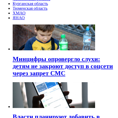
Курганская область
Тюменская область
ХМАО
ЯНАО
Минцифры опровергло слухи:
детям не закроют доступ в соцсети
через запрет СМС
Власти планируют добавить в