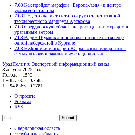
7.08
Как пройдет марафон «Европа-Азия» в центре
уральской столицы
7.08
Подготовка к столетию округа станет главной
темой Честного маршрута Артюхова
7.08
Свердловскую область накроет циклон с градом и
ураганным ветром
7.08
Вадим Шумков анонсировал строительство еще
одной набережной в Кургане
7.08
Нефтяники и аграрии Югры возглавили рейтинг
самых высокооплачиваемых специалистов
УралПолит.ru
Экспертный информационный канал
8 августа 2026 года
Погода:
+15°С
1
=
82.1665
+0.7588
1
=
94.8366
+0.7781
О проекте
Реклама
RSS
Submit
Свердловская область
Челябинская область