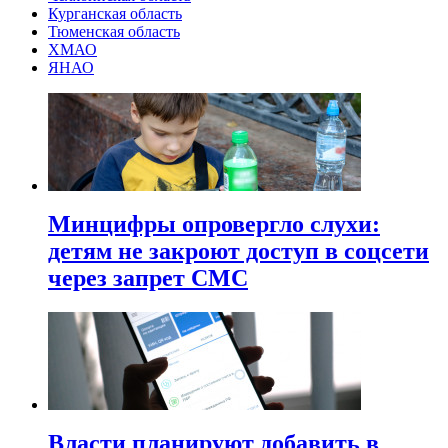
Курганская область
Тюменская область
ХМАО
ЯНАО
Минцифры опровергло слухи:
детям не закроют доступ в соцсети
через запрет СМС
Власти планируют добавить в