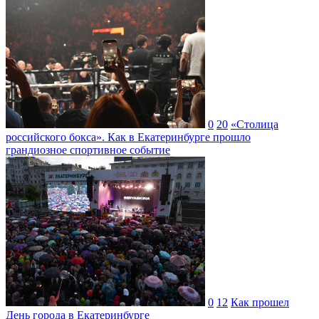
0
20
«Столица
российского бокса». Как в Екатеринбурге прошло
грандиозное спортивное событие
0
12
Как прошел
День города в Екатеринбурге