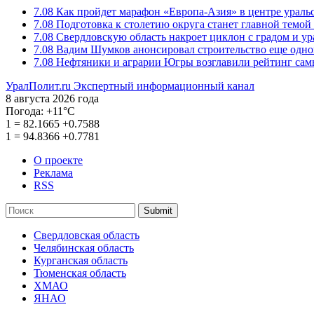
7.08
Как пройдет марафон «Европа-Азия» в центре ураль
7.08
Подготовка к столетию округа станет главной темо
7.08
Свердловскую область накроет циклон с градом и у
7.08
Вадим Шумков анонсировал строительство еще одно
7.08
Нефтяники и аграрии Югры возглавили рейтинг са
УралПолит.ru
Экспертный информационный канал
8 августа 2026 года
Погода:
+11°С
1
=
82.1665
+0.7588
1
=
94.8366
+0.7781
О проекте
Реклама
RSS
Submit
Свердловская область
Челябинская область
Курганская область
Тюменская область
ХМАО
ЯНАО