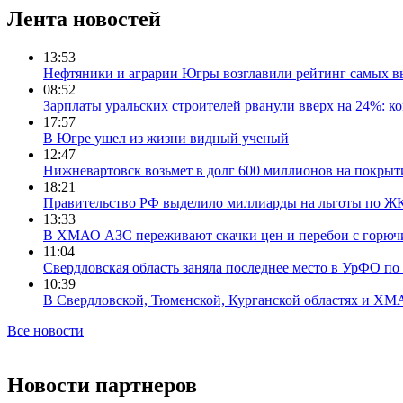
Лента новостей
13:53
Нефтяники и аграрии Югры возглавили рейтинг самых в
08:52
Зарплаты уральских строителей рванули вверх на 24%: ко
17:57
В Югре ушел из жизни видный ученый
12:47
Нижневартовск возьмет в долг 600 миллионов на покрыт
18:21
Правительство РФ выделило миллиарды на льготы по Ж
13:33
В ХМАО АЗС переживают скачки цен и перебои с горюч
11:04
Свердловская область заняла последнее место в УрФО по 
10:39
В Свердловской, Тюменской, Курганской областях и ХМА
Все новости
Новости партнеров