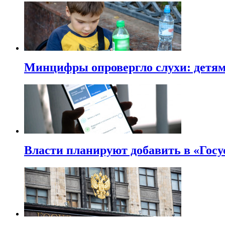
Минцифры опровергло слухи: детям 
Власти планируют добавить в «Госу