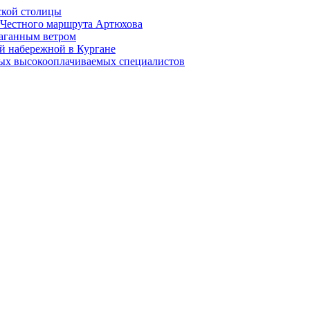
ской столицы
й Честного маршрута Артюхова
раганным ветром
й набережной в Кургане
мых высокооплачиваемых специалистов