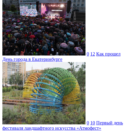
0
12
Как прошел
День города в Екатеринбурге
0
10
Первый день
фестиваля ландшафтного искусства «Атмофест»