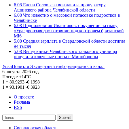
6.08
Елена Соловьева возглавила прокуратуру
Ашинского района Челябинской области
6.08
Что известно о массовой потасовке подростков в
Челябинске
6.08
Подполковник Иванников: покушение на главу
«Уралдронзавода» готовили под контролем британской
MI6
5.08
Средняя зарплата в Свердловской области достигла
94 тысяч
5.08
Выпускники Челябинского танкового училища
получили ключевые посты в Минобороны
УралПолит.ru
Экспертный информационный канал
6 августа 2026 года
Погода:
+14°С
1
=
80.9293
-0.1998
1
=
93.1901
-0.3923
О проекте
Реклама
RSS
Submit
Свердловская область