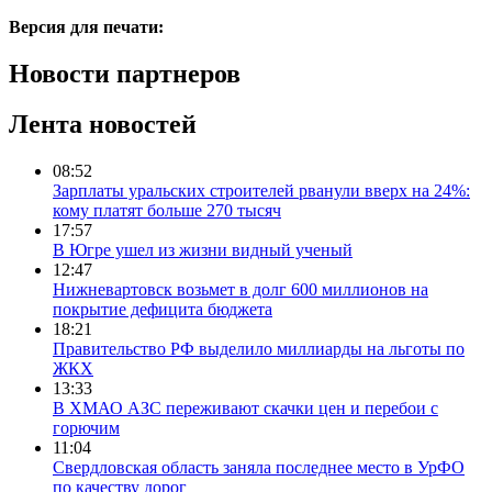
Версия для печати:
Новости партнеров
Лента новостей
08:52
Зарплаты уральских строителей рванули вверх на 24%:
кому платят больше 270 тысяч
17:57
В Югре ушел из жизни видный ученый
12:47
Нижневартовск возьмет в долг 600 миллионов на
покрытие дефицита бюджета
18:21
Правительство РФ выделило миллиарды на льготы по
ЖКХ
13:33
В ХМАО АЗС переживают скачки цен и перебои с
горючим
11:04
Свердловская область заняла последнее место в УрФО
по качеству дорог