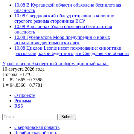
10.08
В Курганской области объявлена беспилотная
опасность
10.08
Свердловский облсуд отправил в колонию
строгого режима сторонника ВСУ
10.08
В регионах Урала объявлена беспилотная
опасность
10.08
Губернатора Моор предупредил о новых
испытаниях для тюменских рек
10.08
Циклон Leonie несет похолодание: синоптики
рассказали, какой будет погода в Свердловской области
УралПолит.ru
Экспертный информационный канал
10 августа 2026 года
Погода:
+17°С
1
=
82.1665
+0.7588
1
=
94.8366
+0.7781
О проекте
Реклама
RSS
Submit
Свердловская область
Челябинская область