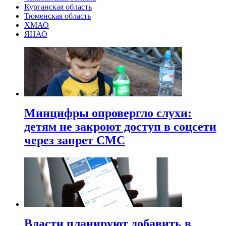
Курганская область
Тюменская область
ХМАО
ЯНАО
Минцифры опровергло слухи:
детям не закроют доступ в соцсети
через запрет СМС
Власти планируют добавить в