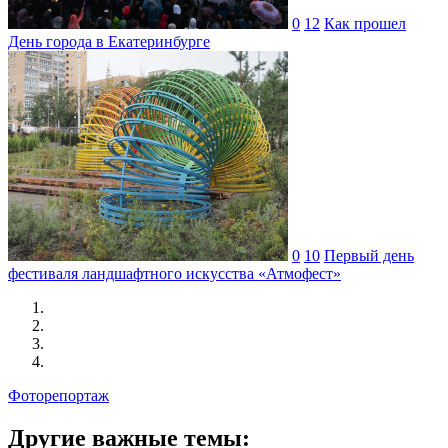
0
12
Как прошел
День города в Екатеринбурге
0
10
Первый день
фестиваля ландшафтного искусства «Атмофест»
Фоторепортаж
Другие важные темы: