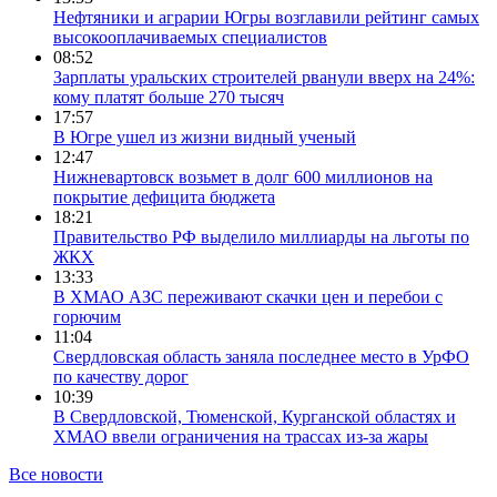
Нефтяники и аграрии Югры возглавили рейтинг самых
высокооплачиваемых специалистов
08:52
Зарплаты уральских строителей рванули вверх на 24%:
кому платят больше 270 тысяч
17:57
В Югре ушел из жизни видный ученый
12:47
Нижневартовск возьмет в долг 600 миллионов на
покрытие дефицита бюджета
18:21
Правительство РФ выделило миллиарды на льготы по
ЖКХ
13:33
В ХМАО АЗС переживают скачки цен и перебои с
горючим
11:04
Свердловская область заняла последнее место в УрФО
по качеству дорог
10:39
В Свердловской, Тюменской, Курганской областях и
ХМАО ввели ограничения на трассах из-за жары
Все новости