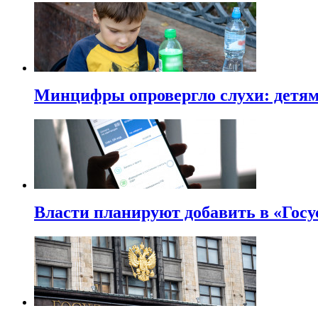
Минцифры опровергло слухи: детям 
Власти планируют добавить в «Госу