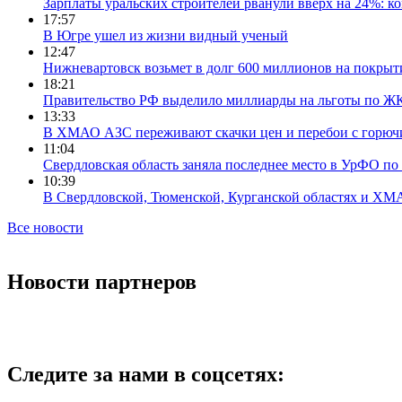
Зарплаты уральских строителей рванули вверх на 24%: ко
17:57
В Югре ушел из жизни видный ученый
12:47
Нижневартовск возьмет в долг 600 миллионов на покрыт
18:21
Правительство РФ выделило миллиарды на льготы по Ж
13:33
В ХМАО АЗС переживают скачки цен и перебои с горюч
11:04
Свердловская область заняла последнее место в УрФО по 
10:39
В Свердловской, Тюменской, Курганской областях и ХМА
Все новости
Новости партнеров
Следите за нами в соцсетях: