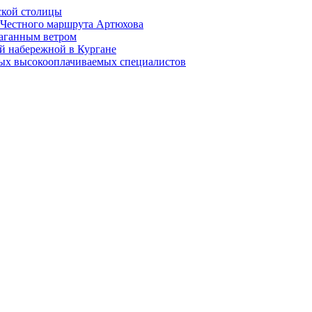
ской столицы
й Честного маршрута Артюхова
раганным ветром
й набережной в Кургане
мых высокооплачиваемых специалистов