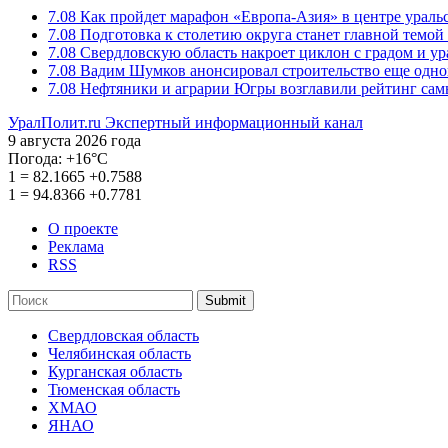
7.08
Как пройдет марафон «Европа-Азия» в центре ураль
7.08
Подготовка к столетию округа станет главной темо
7.08
Свердловскую область накроет циклон с градом и у
7.08
Вадим Шумков анонсировал строительство еще одно
7.08
Нефтяники и аграрии Югры возглавили рейтинг са
УралПолит.ru
Экспертный информационный канал
9 августа 2026 года
Погода:
+16°С
1
=
82.1665
+0.7588
1
=
94.8366
+0.7781
О проекте
Реклама
RSS
Submit
Свердловская область
Челябинская область
Курганская область
Тюменская область
ХМАО
ЯНАО