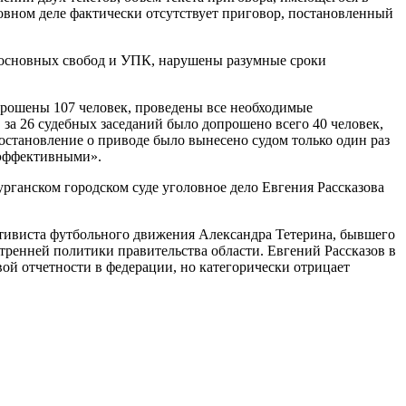
ловном деле фактически отсутствует приговор, постановленный
и основных свобод и УПК, нарушены разумные сроки
опрошены 107 человек, проведены все необходимые
 за 26 судебных заседаний было допрошено всего 40 человек,
остановление о приводе было вынесено судом только один раз
и эффективными».
ганском городском суде уголовное дело Евгения Рассказова
ктивиста футбольного движения Александра Тетерина, бывшего
тренней политики правительства области. Евгений Рассказов в
ой отчетности в федерации, но категорически отрицает