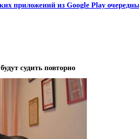
ских приложений из Google Play очеред
будут судить повторно