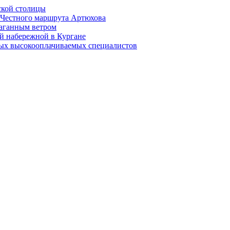
ской столицы
й Честного маршрута Артюхова
раганным ветром
й набережной в Кургане
мых высокооплачиваемых специалистов