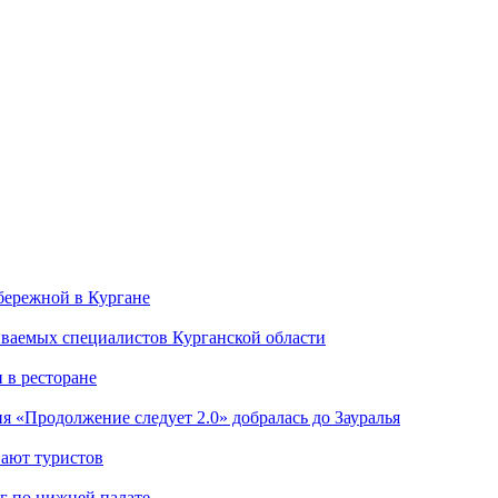
бережной в Кургане
иваемых специалистов Курганской области
 в ресторане
я «Продолжение следует 2.0» добралась до Зауралья
вают туристов
г по нижней палате