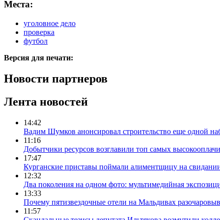
Места:
уголовное дело
проверка
футбол
Версия для печати:
Новости партнеров
Лента новостей
14:42
Вадим Шумков анонсировал строительство еще одной на
11:16
Добытчики ресурсов возглавили топ самых высокооплач
17:47
Курганские приставы поймали алиментщицу на свидании
12:32
Два поколения на одном фото: мультимедийная экспозици
13:33
Почему пятизвездочные отели на Мальдивах разочаровы
11:57
Скандальные тезисы депутата Ильтякова возмутили колле