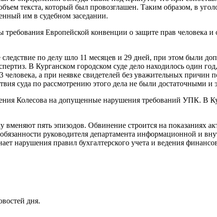
 объем текста, который был провозглашен. Таким образом, в уго
енный им в судебном заседании.
ны требования Европейской конвенции о защите прав человека 
е следствие по делу шло 11 месяцев и 29 дней, при этом были д
пертиз. В Курганском городском суде дело находилось один год,
 человека, а при неявке свидетелей без уважительных причин п
йствия суда по рассмотрению этого дела не были достаточными 
ения Колесова на допущенные нарушения требований УПК. В Кур
у вменяют пять эпизодов. Обвинение строится на показаниях а
т обязанности руководителя департамента информационной и вну
ает нарушения правил бухгалтерского учета и ведения финансов
овостей дня.