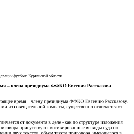
ерации футбола Курганской области
ремя – члена президиума ФФКО Евгения Рассказова
стоящее время – члену президиума ФФКО Евгению Рассказову.
ии из совещательной комнаты, существенно отличается от
тличается от документа в деле «как по структуре изложения
е приговора присутствуют мотивированные выводы суда по
ении двух текстов, объем текста приговора, имеющегося в