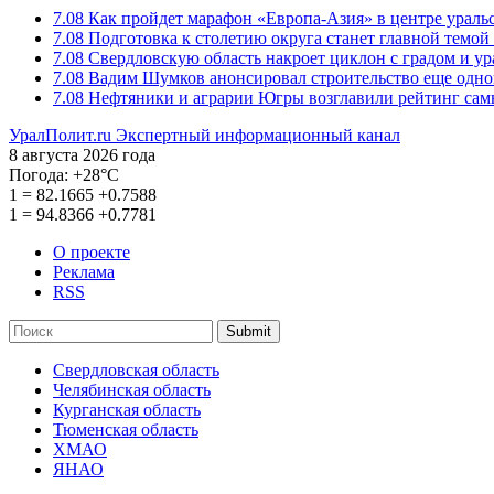
7.08
Как пройдет марафон «Европа-Азия» в центре ураль
7.08
Подготовка к столетию округа станет главной темо
7.08
Свердловскую область накроет циклон с градом и у
7.08
Вадим Шумков анонсировал строительство еще одно
7.08
Нефтяники и аграрии Югры возглавили рейтинг са
УралПолит.ru
Экспертный информационный канал
8 августа 2026 года
Погода:
+28°С
1
=
82.1665
+0.7588
1
=
94.8366
+0.7781
О проекте
Реклама
RSS
Submit
Свердловская область
Челябинская область
Курганская область
Тюменская область
ХМАО
ЯНАО