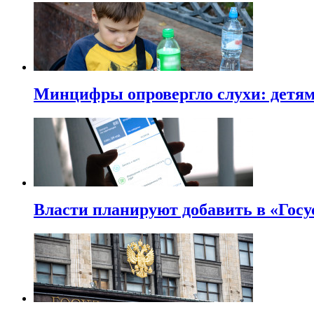
Минцифры опровергло слухи: детям 
Власти планируют добавить в «Госу