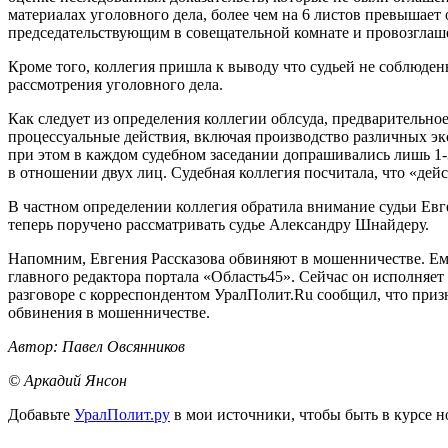
материалах уголовного дела, более чем на 6 листов превышает
председательствующим в совещательной комнате и провозглаш
Кроме того, коллегия пришла к выводу что судьей не соблюде
рассмотрения уголовного дела.
Как следует из определения коллегии облсуда, предварительно
процессуальные действия, включая производство различных экс
при этом в каждом судебном заседании допрашивались лишь 1-3
в отношении двух лиц. Судебная коллегия посчитала, что «де
В частном определении коллегия обратила внимание судьи Евг
теперь поручено рассматривать судье Александру Шнайдеру.
Напомним, Евгения Рассказова обвиняют в мошенничестве. Ем
главного редактора портала «Область45». Сейчас он исполняе
разговоре с корреспондентом УралПолит.Ru сообщил, что призн
обвинения в мошенничестве.
Автор: Павел Овсянников
© Аркадий Янсон
Добавьте
УралПолит.ру
в мои источники, чтобы быть в курсе н