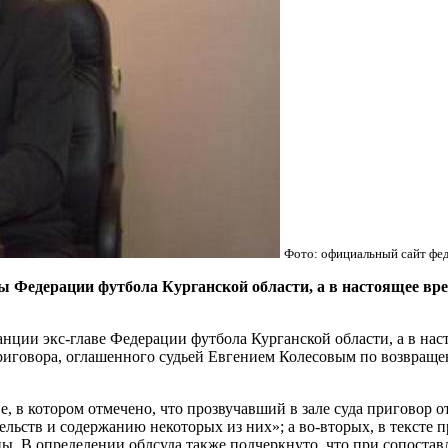
Фото: официальный сайт фед
вы Федерации футбола Курганской области, а в настоящее в
анции экс-главе Федерации футбола Курганской области, а в на
иговора, оглашенного судьей Евгением Колесовым по возвращен
, в котором отмечено, что прозвучавший в зале суда приговор о
тельств и содержанию некоторых из них»; а во-вторых, в текст
ы. В определении облсуда также подчеркнуто, что при сопоставл