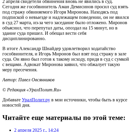
2 апреля свидетели обвинения вновь не явились в суд.
Сегодня же гособвинитель Аман Демисинов просил суд взять
под стражу обвиняемого Игоря Миронова. Находясь под
подпиской о невыезде и надлежащем поведении, он не явился
в суд 27 марта, из-за чего заседание было отложено. Миронов
объяснил, что перепутал даты, опоздал на 15 минут, но в
здание суда пришел. И обещал вести себя
дисциплинированно.
В итоге Александр Шнайдер удовлетворил ходатайство
гособвинителя, и Игорь Миронов был взят под стражу в зале
суда. Он явно был готов к такому исходу, придя в суд с сумкой
с вещами. Адвокат Миронова заявил, что обжалует такую
меру пресечения.
Автор: Павел Овсянников
© Редакция «УралПолит.Ru»
Добавьте
УралПолит.ру
в мои источники, чтобы быть в курсе
новостей дня.
Читайте еще материалы по этой теме:
2 апреля 2025 г., 14:24