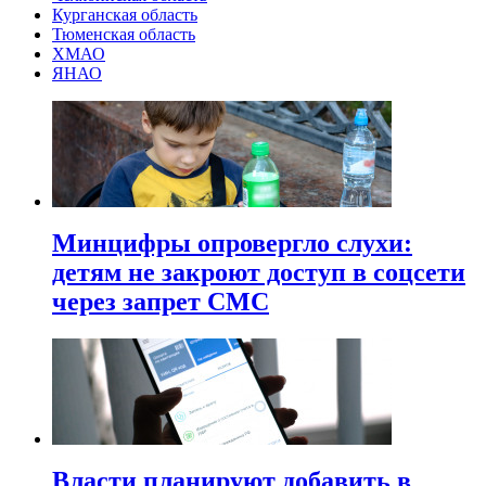
Курганская область
Тюменская область
ХМАО
ЯНАО
Минцифры опровергло слухи:
детям не закроют доступ в соцсети
через запрет СМС
Власти планируют добавить в