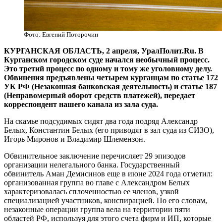
Фото: Евгений Поторочин
КУРГАНСКАЯ ОБЛАСТЬ, 2 апреля, УралПолит.Ru. В
Курганском городском суде начался необычный процесс.
Это третий процесс по одному и тому же уголовному делу.
Обвинения предъявлены четырем курганцам по статье 172
УК РФ (Незаконная банковская деятельность) и статье 187
(Неправомерный оборот средств платежей), передает
корреспондент нашего канала из зала суда.
На скамье подсудимых сидят два года подряд Александр
Белых, Константин Белых (его приводят в зал суда из СИЗО),
Игорь Миронов и Владимир Шлемензон.
Обвинительное заключение перечисляет 29 эпизодов
организации нелегального банка. Государственный
обвинитель Аман Демисинов еще в июне 2024 года отметил:
организованная группа во главе с Александром Белых
характеризовалась сплоченностью ее членов, узкой
специализацией участников, конспирацией. По его словам,
незаконные операции группа вела на территории пяти
областей РФ, используя для этого счета фирм и ИП, которые