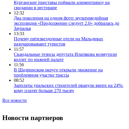
Курганские приставы поймали алиментщицу на
свидании в ресторане
12:32
Два поколения на одном фото: мультимедийная
экспозиция «Продолжение следует 2.0» добралась до
Зауралья
13:33
Почему пятизвездочные отели на Мальдивах
разочаровывают туристов
11:57
Скандальные тезисы депутата Ильтякова возмутили
коллег по нижней палате
11:56
В Шадринском округе открыли движение на
проблемном участке трассы
08:52
Зарплаты уральских строителей рванули вверх на 24%:
кому платят больше 270 тысяч
Все новости
Новости партнеров