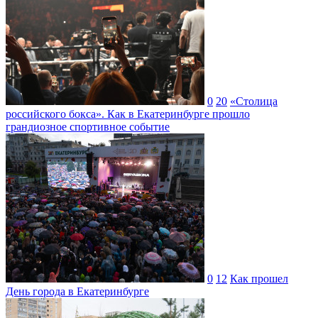
0
20
«Столица
российского бокса». Как в Екатеринбурге прошло
грандиозное спортивное событие
0
12
Как прошел
День города в Екатеринбурге