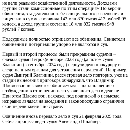
не вели реальной хозяйственной деятельности. Доходами
группы стали комиссионные по этим операциям.По версии
обвинения, эта деятельность без специального разрешения и
лицензии в сумме составила 142 млн 870 тысяч 412 рублей 95
копеек, а доход группы составил 18 млн 832 тысячи 948
рублей 7 копеек.
Подсудимые полностью отрицают все обвинения. Свидетели
обвинения и потерпевшие упорно не являются в суд.
Первый и второй процессы были прекращены судьями –
сначала судья Петров(в ноябре 2023 года),а потом судья
Благинин (в сентябре 2024 года) вернули дело прокурору и
следственным органам для устранения нарушений. Например,
судья Дмитрий Благинин, рассматривая дело повторно, уже на
стадии вынесения приговора обнаружил, что Владимир
Шлемензон не является обвиняемым – постановления о
возбуждении в отношении него уголовного дела в деле нет.
При этом Шлемензон, находясь под подпиской о невыезде,
исправно являлся на заседания и законопослушно ограничил
свои передвижения по стране.
Обвинение вновь передало дело в суд 21 февраля 2025 года.
Сейчас процесс ведет судья Александр Шнайдер.