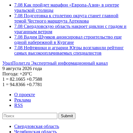
7.08
Как пройдет марафон «Европа-Азия» в центре
уральской столицы
7.08
Подготовка к столетию округа станет главной
темой Честного маршрута Артюхова
7.08
Свердловскую область накроет циклон с градом и
ураганным ветром
7.08
Вадим Шумков анонсировал строительство еще
одной набережной в Кургане
7.08
Нефтяники и аграрии Югры возглавили рейтинг
самых высокооплачиваемых специалистов
УралПолит.ru
Экспертный информационный канал
9 августа 2026 года
Погода:
+20°С
1
=
82.1665
+0.7588
1
=
94.8366
+0.7781
О проекте
Реклама
RSS
Submit
Свердловская область
Челябинская область