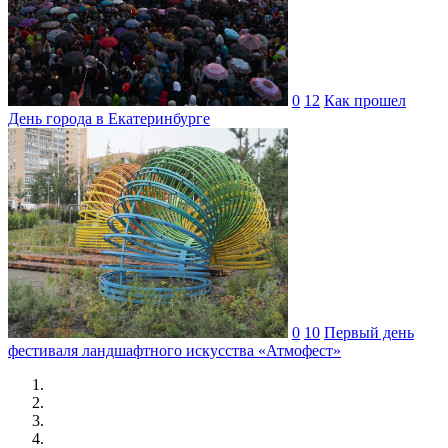
0
12
Как прошел
День города в Екатеринбурге
0
10
Первый день
фестиваля ландшафтного искусства «Атмофест»