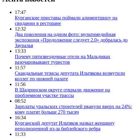
17:47
Курганские приставы поймали алиментщицу на
свидании в ресторане
12:32
Два поколения на одном фото: мультимедийная
экспозиция «Продолжение следует 2.0» добралась до
Зауралья
13:33
Почему пятизвездочные отели на Мальдивах
разочаровывают туристов
11:57
Скандальные тезисы депутата Ильтякова возмутили
коллег по нижней палате
11:56
В Шадринском округе открыли движение на
проблемном участке трассы
08:52
Зарплаты уральских строителей рванули вверх на 24%:
кому платят больше 270 тысяч
16:34
Курганский депутат Ильтяков назвал женщину
неполноценной из-за библейского ребра
11:33