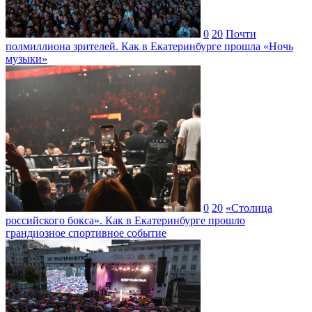
0
20
Почти
полмиллиона зрителей. Как в Екатеринбурге прошла «Ночь
музыки»
0
20
«Столица
российского бокса». Как в Екатеринбурге прошло
грандиозное спортивное событие