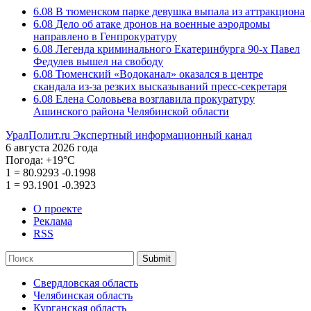
6.08
В тюменском парке девушка выпала из аттракциона
6.08
Дело об атаке дронов на военные аэродромы
направлено в Генпрокуратуру
6.08
Легенда криминального Екатеринбурга 90-х Павел
Федулев вышел на свободу
6.08
Тюменский «Водоканал» оказался в центре
скандала из-за резких высказываний пресс-секретаря
6.08
Елена Соловьева возглавила прокуратуру
Ашинского района Челябинской области
УралПолит.ru
Экспертный информационный канал
6 августа 2026 года
Погода:
+19°С
1
=
80.9293
-0.1998
1
=
93.1901
-0.3923
О проекте
Реклама
RSS
Submit
Свердловская область
Челябинская область
Курганская область