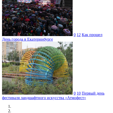
0
12
Как прошел
День города в Екатеринбурге
0
10
Первый день
фестиваля ландшафтного искусства «Атмофест»