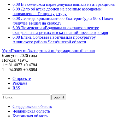
6.08
В тюменском парке девушка выпала из аттракциона
6.08
Дело об атаке дронов на военные аэродромы
направлено в Генпрокуратуру
6.08
Легенда криминального Екатеринбурга 90-х Павел
Федулев вышел на свободу
6.08
Тюменский «Водоканал» оказался в центре
скандала из-за резких высказываний пресс-секретаря
6.08
Елена Соловьева возглавила прокуратуру
Ашинского района Челябинской области
УралПолит.ru
Экспертный информационный канал
6 августа 2026 года
Погода:
+19°С
1
=
81.4077
+0.4784
1
=
94.0585
+0.8684
О проекте
Реклама
RSS
Submit
Свердловская область
Челябинская область
Курганская область