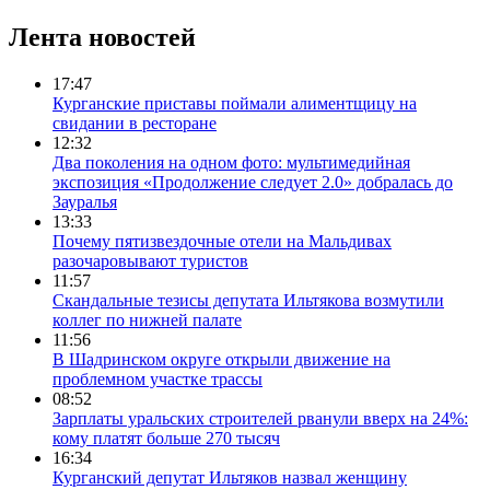
Лента новостей
17:47
Курганские приставы поймали алиментщицу на
свидании в ресторане
12:32
Два поколения на одном фото: мультимедийная
экспозиция «Продолжение следует 2.0» добралась до
Зауралья
13:33
Почему пятизвездочные отели на Мальдивах
разочаровывают туристов
11:57
Скандальные тезисы депутата Ильтякова возмутили
коллег по нижней палате
11:56
В Шадринском округе открыли движение на
проблемном участке трассы
08:52
Зарплаты уральских строителей рванули вверх на 24%:
кому платят больше 270 тысяч
16:34
Курганский депутат Ильтяков назвал женщину