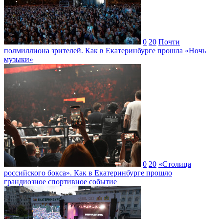
0
20
Почти
полмиллиона зрителей. Как в Екатеринбурге прошла «Ночь
музыки»
0
20
«Столица
российского бокса». Как в Екатеринбурге прошло
грандиозное спортивное событие