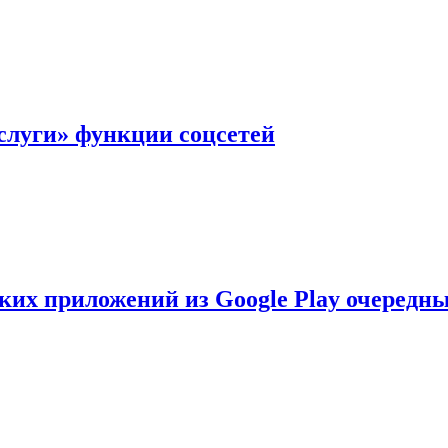
слуги» функции соцсетей
ских приложений из Google Play очеред