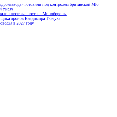
лдронзавода» готовили под контролем британской MI6
4 тысяч
чили ключевые посты в Минобороны
авщика дронов Владимира Ткачука
оводья в 2027 году