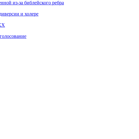
нной из-за библейского ребра
диверсии и холере
КХ
‑голосование