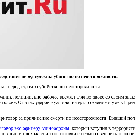
станет перед судом за убийство по неосторожности.
ал перед судом за убийство по неосторожности.
удник полиции, вне рабочее время, гулял во дворе со своим зн
 голове. От этих ударов мужчина потерял сознание и умер. Прич
 приговор за причинение смерти по неосторожности. Бывший по
риговор экс-офицеру Минобороны
, который вступил в террори
анизации и прохождении подготовки с целью совершить террори