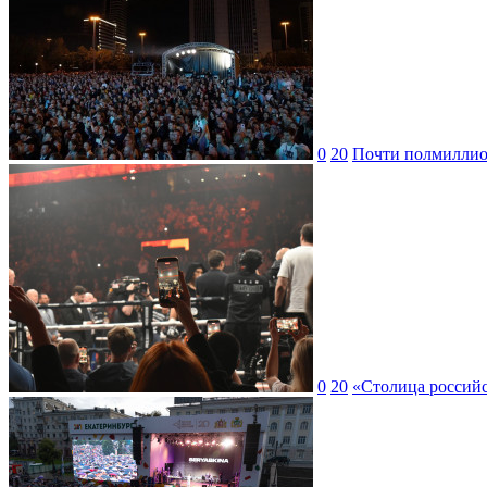
0
20
Почти полмиллион
0
20
«Столица российс