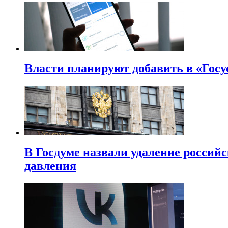
Власти планируют добавить в «Госу
В Госдуме назвали удаление россий
давления