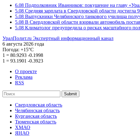
6.08
Подполковник Иванников: покушение на главу «Ура
5.08
Средняя зарплата в Свердловской области достигла 9
5.08
Выпускники Челябинского танкового училища полу
5.08
В Свердловской области взорвали автомобиль пост
5.08
Климатолог предупредила о рисках масштабного пол
УралПолит.ru
Экспертный информационный канал
6 августа 2026 года
Погода:
+15°С
1
=
80.9293
-0.1998
1
=
93.1901
-0.3923
О проекте
Реклама
RSS
Submit
Свердловская область
Челябинская область
Курганская область
Тюменская область
ХМАО
ЯНАО