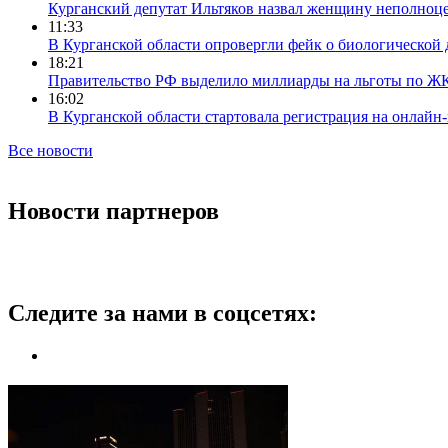
Курганский депутат Ильтяков назвал женщину неполноце
11:33
В Курганской области опровергли фейк о биологической 
18:21
Правительство РФ выделило миллиарды на льготы по Ж
16:02
В Курганской области стартовала регистрация на онлайн
Все новости
Новости партнеров
Следите за нами в соцсетях: