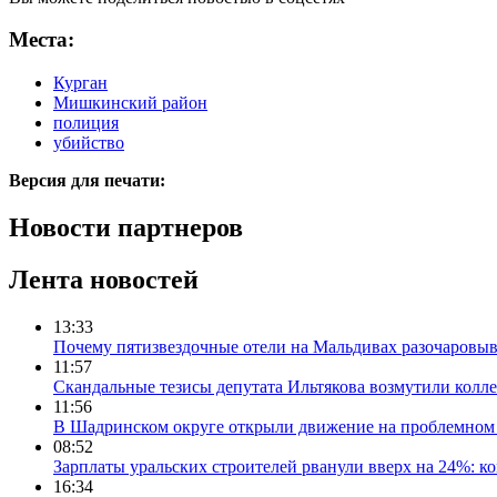
Места:
Курган
Мишкинский район
полиция
убийство
Версия для печати:
Новости партнеров
Лента новостей
13:33
Почему пятизвездочные отели на Мальдивах разочаровы
11:57
Скандальные тезисы депутата Ильтякова возмутили колле
11:56
В Шадринском округе открыли движение на проблемном 
08:52
Зарплаты уральских строителей рванули вверх на 24%: ко
16:34