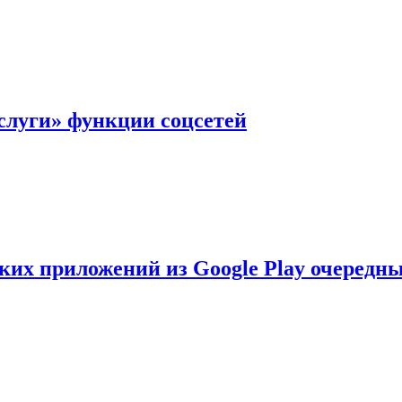
слуги» функции соцсетей
ских приложений из Google Play очеред