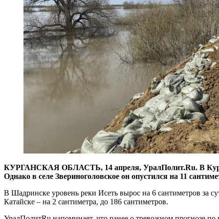
КУРГАНСКАЯ ОБЛАСТЬ, 14 апреля, УралПолит.Ru. В Кургане
Однако в селе Звериноголовское он опустился на 11 сантим
В Шадринске уровень реки Исеть вырос на 6 сантиметров за сут
Катайске – на 2 сантиметра, до 186 сантиметров.
УралПолитRu напоминает, что ранее о тревожном прогнозе по 