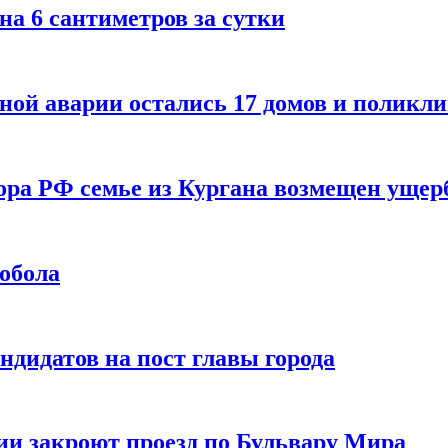
на 6 сантиметров за сутки
ьной аварии остались 17 домов и поликл
ора РФ семье из Кургана возмещен ущер
Тобола
ндидатов на пост главы города
ии закроют проезд по Бульвару Мира