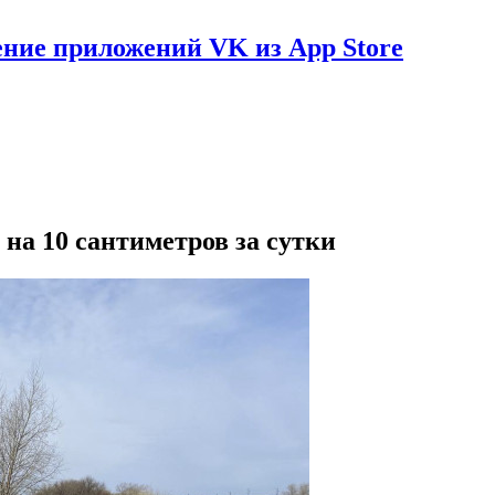
ение приложений VK из App Store
 на 10 сантиметров за сутки