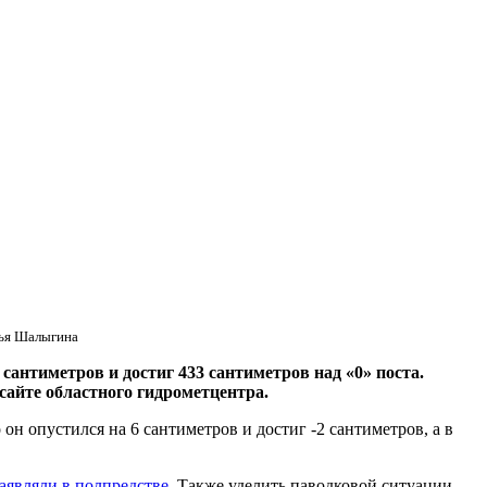
лья Шалыгина
нтиметров и достиг 433 сантиметров над «0» поста.
сайте областного гидрометцентра.
он опустился на 6 сантиметров и достиг -2 сантиметров, а в
заявляли в полпредстве
. Также уделить паводковой ситуации