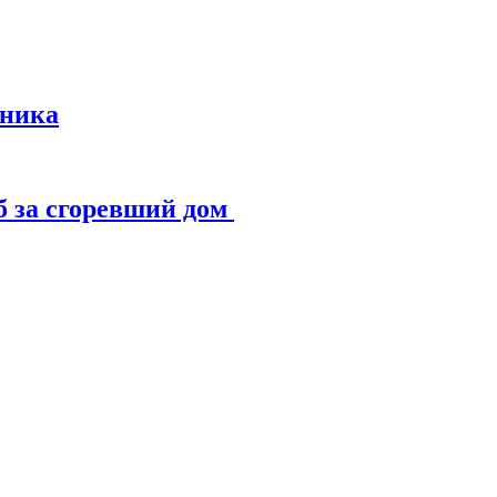
иника
б за сгоревший дом