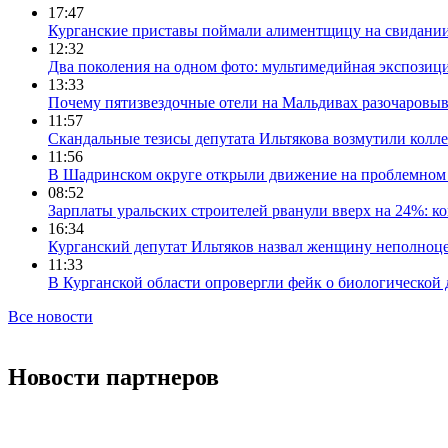
17:47
Курганские приставы поймали алиментщицу на свидании
12:32
Два поколения на одном фото: мультимедийная экспозици
13:33
Почему пятизвездочные отели на Мальдивах разочаровы
11:57
Скандальные тезисы депутата Ильтякова возмутили колле
11:56
В Шадринском округе открыли движение на проблемном 
08:52
Зарплаты уральских строителей рванули вверх на 24%: ко
16:34
Курганский депутат Ильтяков назвал женщину неполноце
11:33
В Курганской области опровергли фейк о биологической 
Все новости
Новости партнеров