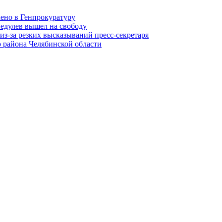
лено в Генпрокуратуру
едулев вышел на свободу
из-за резких высказываний пресс-секретаря
 района Челябинской области