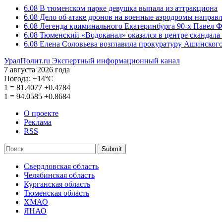
6.08
В тюменском парке девушка выпала из аттракциона
6.08
Дело об атаке дронов на военные аэродромы направ
6.08
Легенда криминального Екатеринбурга 90-х Павел Ф
6.08
Тюменский «Водоканал» оказался в центре скандала 
6.08
Елена Соловьева возглавила прокуратуру Ашинского
УралПолит.ru
Экспертный информационный канал
7 августа 2026 года
Погода:
+14°С
1
=
81.4077
+0.4784
1
=
94.0585
+0.8684
О проекте
Реклама
RSS
Submit
Свердловская область
Челябинская область
Курганская область
Тюменская область
ХМАО
ЯНАО