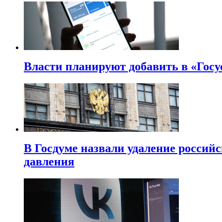
Власти планируют добавить в «Госу
В Госдуме назвали удаление россий
давления