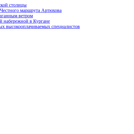
ской столицы
й Честного маршрута Артюхова
раганным ветром
й набережной в Кургане
мых высокооплачиваемых специалистов