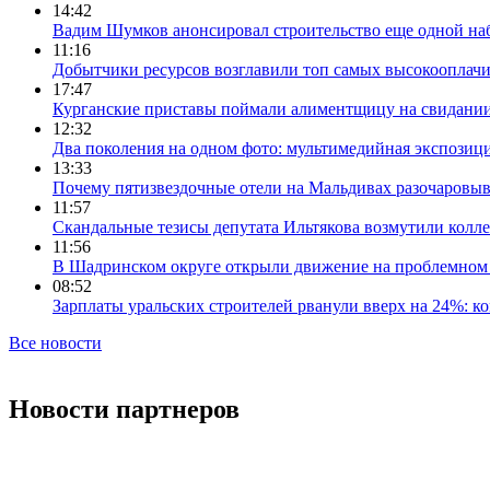
14:42
Вадим Шумков анонсировал строительство еще одной на
11:16
Добытчики ресурсов возглавили топ самых высокооплач
17:47
Курганские приставы поймали алиментщицу на свидании
12:32
Два поколения на одном фото: мультимедийная экспозици
13:33
Почему пятизвездочные отели на Мальдивах разочаровы
11:57
Скандальные тезисы депутата Ильтякова возмутили колле
11:56
В Шадринском округе открыли движение на проблемном 
08:52
Зарплаты уральских строителей рванули вверх на 24%: ко
Все новости
Новости партнеров