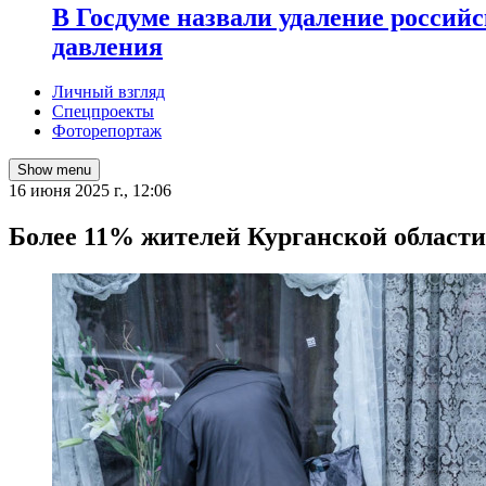
В Госдуме назвали удаление россий
давления
Личный взгляд
Спецпроекты
Фоторепортаж
Show menu
16 июня 2025 г., 12:06
Более 11% жителей Курганской области