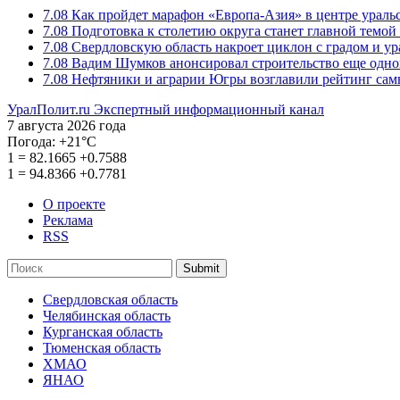
7.08
Как пройдет марафон «Европа-Азия» в центре ураль
7.08
Подготовка к столетию округа станет главной темо
7.08
Свердловскую область накроет циклон с градом и у
7.08
Вадим Шумков анонсировал строительство еще одно
7.08
Нефтяники и аграрии Югры возглавили рейтинг са
УралПолит.ru
Экспертный информационный канал
7 августа 2026 года
Погода:
+21°С
1
=
82.1665
+0.7588
1
=
94.8366
+0.7781
О проекте
Реклама
RSS
Submit
Свердловская область
Челябинская область
Курганская область
Тюменская область
ХМАО
ЯНАО