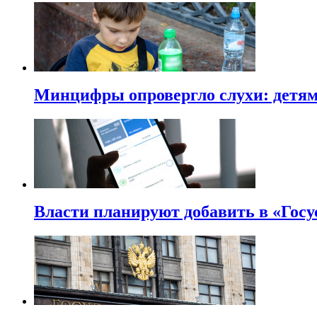
Минцифры опровергло слухи: детям 
Власти планируют добавить в «Госу