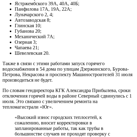
Ястржембского 39А, 40А, 40Б;
Панфилова 17А, 19А, 22А;
Луначарского 2, 4;
Автозаводская 8;
Глинская 10;
Губанова 20;
Механический 7А;
Озерная 3;
Чапаева 21;
Шевелевская 20.
Также в связи с этими работами запуск горячего
водоснабжения в 54 дома по улицам Дзержинского, Бурова-
Петрова, Некрасова и проспекту Машиностроителей 31 июля
производиться не будет.
По словам гендиректора КГК Александра Прибылева, сроки
отключения горячей воды в районе Северный сдвинулись с 1
июля. Это связано с увеличением ремонта на
тепломагистрали «Юг».
«Высокий износ городских теплосетей, к
сожалению, вносит корректировки в
запланированные работы, так как трубы в
большинстве случаев не проходят проверку с