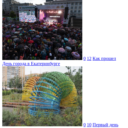
0
12
Как прошел
День города в Екатеринбурге
0
10
Первый день