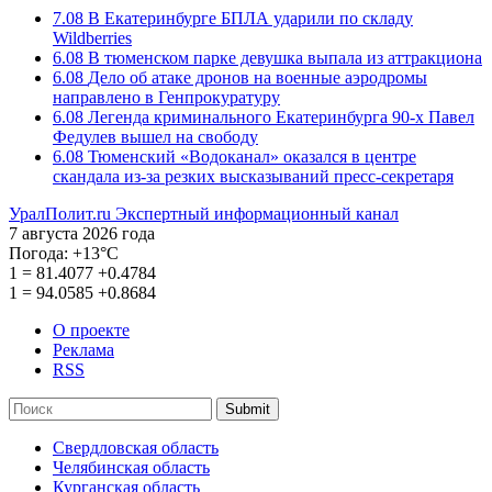
7.08
В Екатеринбурге БПЛА ударили по складу
Wildberries
6.08
В тюменском парке девушка выпала из аттракциона
6.08
Дело об атаке дронов на военные аэродромы
направлено в Генпрокуратуру
6.08
Легенда криминального Екатеринбурга 90-х Павел
Федулев вышел на свободу
6.08
Тюменский «Водоканал» оказался в центре
скандала из-за резких высказываний пресс-секретаря
УралПолит.ru
Экспертный информационный канал
7 августа 2026 года
Погода:
+13°С
1
=
81.4077
+0.4784
1
=
94.0585
+0.8684
О проекте
Реклама
RSS
Submit
Свердловская область
Челябинская область
Курганская область