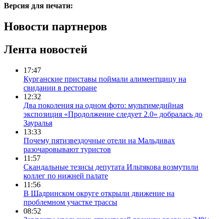
Версия для печати:
Новости партнеров
Лента новостей
17:47
Курганские приставы поймали алиментщицу на
свидании в ресторане
12:32
Два поколения на одном фото: мультимедийная
экспозиция «Продолжение следует 2.0» добралась до
Зауралья
13:33
Почему пятизвездочные отели на Мальдивах
разочаровывают туристов
11:57
Скандальные тезисы депутата Ильтякова возмутили
коллег по нижней палате
11:56
В Шадринском округе открыли движение на
проблемном участке трассы
08:52