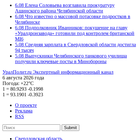
6.08
Елена Соловьева возглавила прокуратуру
Ашинского района Челябинской области
6.08
Что известно о массовой потасовке подростков в
Челябинске
6.08
Подполковник Иванников: покушение на главу
«Уралдронзавода» готовили под контролем британской
MI6
5.08
Средняя зарплата в Свердловской области достигла
94 тысяч
5.08
Выпускники Челябинского танкового училища
получили ключевые посты в Минобороны
УралПолит.ru
Экспертный информационный канал
6 августа 2026 года
Погода:
+22°С
1
=
80.9293
-0.1998
1
=
93.1901
-0.3923
О проекте
Реклама
RSS
Submit
Свердловская область