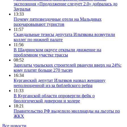
экспозиция «Продолжение следует 2.0» добралась до
Зауралья
13:33
Почему пятизвездочные отели на Мальдивах
разочаровывают туристов
11:57
Скандальные тезисы депутата Ильтякова возмутили
коллег по нижней палате
11:56
В Шадринском округе открыли движение на
проблемном участке трассы
08:52
Зарплаты уральских строителей рванули вверх на 24%:
кому платят больше 270 тысяч
16:34
Курганский депутат Ильтяков назвал женщину
неполноценной из-за библейского ребра
11:33
В Курганской области опровергли фейк о
биологической диверсии и холере
18:21
Правительство РФ выделило миллиарды на льготы по
ЖКХ
Все новости