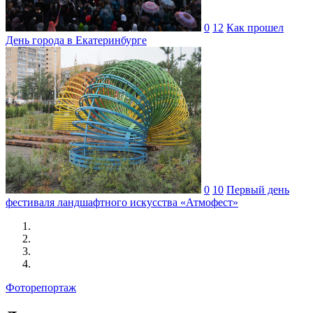
0
12
Как прошел
День города в Екатеринбурге
0
10
Первый день
фестиваля ландшафтного искусства «Атмофест»
Фоторепортаж