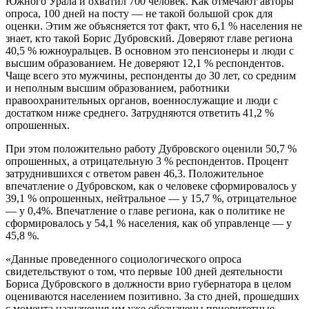
Южного Урала и охватил 700 человек. Как отмечают авторы
опроса, 100 дней на посту — не такой большой срок для
оценки. Этим же объясняется тот факт, что 6,1 % населения не
знает, кто такой Борис Дубровский. Доверяют главе региона
40,5 % южноуральцев. В основном это пенсионеры и люди с
высшим образованием. Не доверяют 12,1 % респондентов.
Чаще всего это мужчины, респонденты до 30 лет, со средним
и неполным высшим образованием, работники
правоохранительных органов, военнослужащие и люди с
достатком ниже среднего. Затрудняются ответить 41,2 %
опрошенных.
При этом положительно работу Дубровского оценили 50,7 %
опрошенных, а отрицательную 3 % респондентов. Процент
затруднившихся с ответом равен 46,3. Положительное
впечатление о Дубровском, как о человеке сформировалось у
39,1 % опрошенных, нейтральное — у 15,7 %, отрицательное
— у 0,4%. Впечатление о главе региона, как о политике не
сформировалось у 54,1 % населения, как об управленце — у
45,8 %.
«Данные проведенного социологического опроса
свидетельствуют о том, что первые 100 дней деятельности
Бориса Дубровского в должности врио губернатора в целом
оцениваются населением позитивно. За сто дней, прошедших
с момента назначения им уже обозначены приоритетные