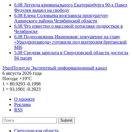
6.08
Легенда криминального Екатеринбурга 90-х Павел
Федулев вышел на свободу
6.08
Елена Соловьева возглавила прокуратуру
Ашинского района Челябинской области
6.08
Что известно о массовой потасовке подростков в
Челябинске
6.08
Подполковник Иванников: покушение на главу
«Уралдронзавода» готовили под контролем британской
MI6
5.08
Средняя зарплата в Свердловской области достигла
94 тысяч
УралПолит.ru
Экспертный информационный канал
6 августа 2026 года
Погода:
+19°С
1
=
80.9293
-0.1998
1
=
93.1901
-0.3923
О проекте
Реклама
RSS
Submit
Свердловская область