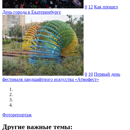
0
12
Как прошел
День города в Екатеринбурге
0
10
Первый день
фестиваля ландшафтного искусства «Атмофест»
Фоторепортаж
Другие важные темы: