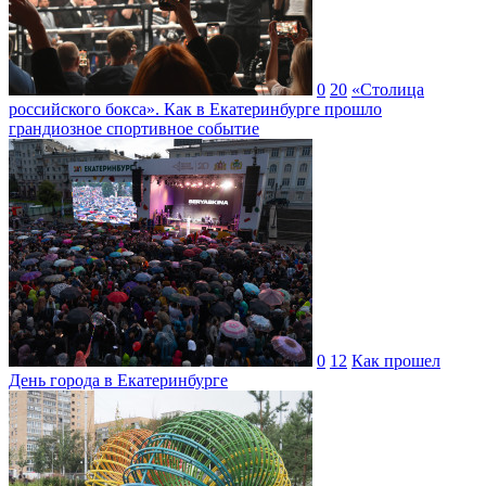
0
20
«Столица
российского бокса». Как в Екатеринбурге прошло
грандиозное спортивное событие
0
12
Как прошел
День города в Екатеринбурге