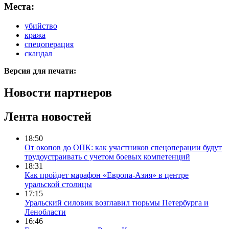
Места:
убийство
кража
спецоперация
скандал
Версия для печати:
Новости партнеров
Лента новостей
18:50
От окопов до ОПК: как участников спецоперации будут
трудоустраивать с учетом боевых компетенций
18:31
Как пройдет марафон «Европа-Азия» в центре
уральской столицы
17:15
Уральский силовик возглавил тюрьмы Петербурга и
Ленобласти
16:46