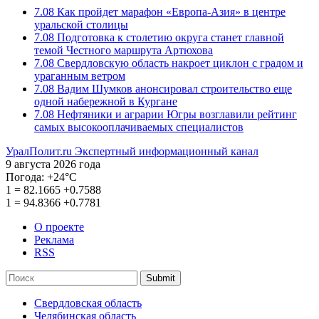
7.08
Как пройдет марафон «Европа-Азия» в центре
уральской столицы
7.08
Подготовка к столетию округа станет главной
темой Честного маршрута Артюхова
7.08
Свердловскую область накроет циклон с градом и
ураганным ветром
7.08
Вадим Шумков анонсировал строительство еще
одной набережной в Кургане
7.08
Нефтяники и аграрии Югры возглавили рейтинг
самых высокооплачиваемых специалистов
УралПолит.ru
Экспертный информационный канал
9 августа 2026 года
Погода:
+24°С
1
=
82.1665
+0.7588
1
=
94.8366
+0.7781
О проекте
Реклама
RSS
Submit
Свердловская область
Челябинская область