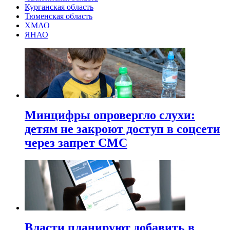
Курганская область
Тюменская область
ХМАО
ЯНАО
Минцифры опровергло слухи:
детям не закроют доступ в соцсети
через запрет СМС
Власти планируют добавить в