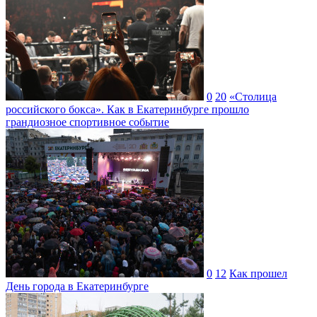
0
20
«Столица
российского бокса». Как в Екатеринбурге прошло
грандиозное спортивное событие
0
12
Как прошел
День города в Екатеринбурге