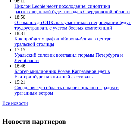
08:11
Циклон Leonie несет похолодание: синоптики
рассказали, какой будет погода в Свердловской области
18:50
От окопов до ОПК: как участников спецоперации будут
трудоустраивать с учетом боевых компетенций
18:31
Как пройдет марафон «Европа-Азия» в центре
уральской столицы
17:15
Уральский силовик возглавил тюрьмы Петербурга и
Ленобласти
16:46
Блогер-миллионник Роман Каграманов едет в
Екатеринбург на книжный фестиваль
15:21
Свердловскую область накроет циклон с градом и
ураганным ветром
Все новости
Новости партнеров