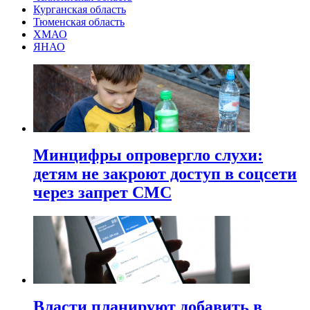
Курганская область
Тюменская область
ХМАО
ЯНАО
Минцифры опровергло слухи:
детям не закроют доступ в соцсети
через запрет СМС
Власти планируют добавить в