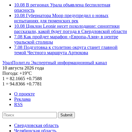
10.08
В регионах Урала объявлена беспилотная
опасность
10.08
Губернатора Моор предупредил о новых
испытаниях для тюменских рек
10.08
Циклон Leonie несет похолодание: синоптики
рассказали, какой будет погода в Свердловской области
7.08
Как пройдет марафон «Европа-Азия» в центре
уральской столицы
7.08
Подготовка к столетию округа станет главной
темой Честного маршрута Артюхова
УралПолит.ru
Экспертный информационный канал
10 августа 2026 года
Погода:
+19°С
1
=
82.1665
+0.7588
1
=
94.8366
+0.7781
О проекте
Реклама
RSS
Submit
Свердловская область
Челябинская область